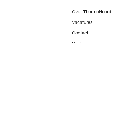
Over ThermoNoord
Vacatures
Contact
Vestigingen
Nieuws
ker
Blog
doen
Projecten
enementen