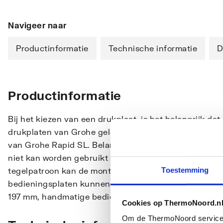
Navigeer naar
Productinformatie
Technische informatie
D
Productinformatie
Bij het kiezen van een drukplaat, is het belangrijk dat
drukplaten van Grohe geldt dat deze vrijwel allemaal 
van Grohe Rapid SL. Belangrijk om te weten is dat de
niet kan worden gebruikt bij installatie van kleine wc
Toestemming
tegelpatroon kan de montageschacht horizontaal of ve
bedieningsplaten kunnen uitsluitend verticaal worde
197 mm, handmatige bediening, drukknopbediening, 
Cookies op ThermoNoord.n
Om de ThermoNoord services v