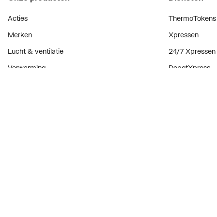
Acties
ThermoTokens
Merken
Xpressen
Lucht & ventilatie
24/7 Xpressen
Verwarming
DepotXpress
Installatiemateriaal
Xperience
Sanitair
Onderdelenzoe
Digitaal zaken
Bekijk alle ev
Prijswijzigingen