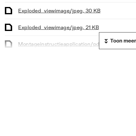
Geschikt voor urinoir
Ja
Exploded_view
image/jpeg
,
30 KB
Vandaalbestendig
Nee
Exploded_view
image/jpeg
,
21 KB
Met toiletblokhouder
Nee
Toon meer
Montageinstructie
application/pdf
,
953 KB
Lengte
197
Breedte
156
Exploded_view
image/jpeg
,
26 KB
Hoogte
10
Exploded_view
image/jpeg
,
45 KB
Exploded_view
image/jpeg
,
21 KB
Exploded_view
image/jpeg
,
16 KB
Overig
image/jpeg
,
21 KB