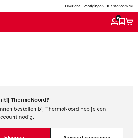
Over ons
Vestigingen
Klantenservice
 bij
ThermoNoord
?
nnen bestellen bij ThermoNoord heb je een
account nodig.
Inloggen
Account aanvragen