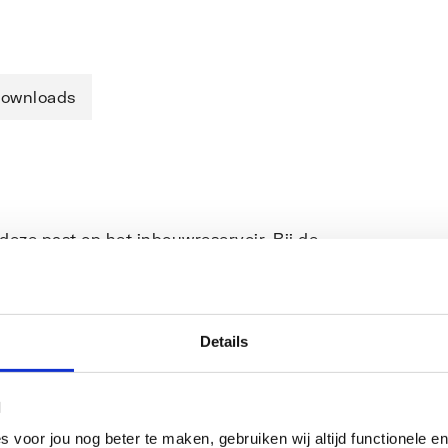
ownloads
 deze past op het inbouwreservoir. Bij de
passen op het universele spoelreservoir
 standaard inspectieschacht bij Rapid SL
 bedieningsplaten. Afhankelijk van het
Details
rticaal worden geïnstalleerd. Kleine
n gemonteerd. verticale montage, 156 x
van ABS
l
oor jou nog beter te maken, gebruiken wij altijd functionele en