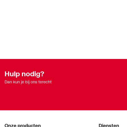
Exploded_view
image/jpeg
,
45 KB
Hulp nodig?
Dan kun je bij ons terecht
Onze producten
Diensten