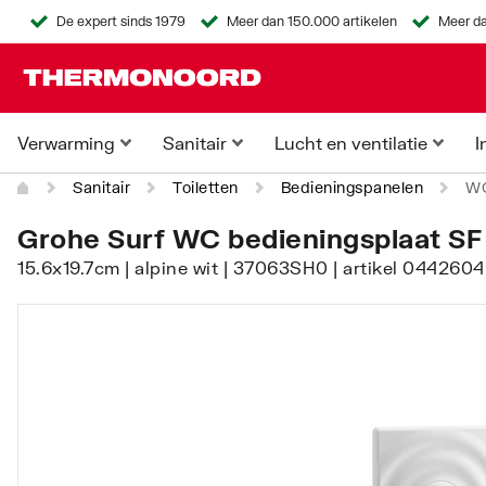
De expert sinds 1979
Meer dan 150.000 artikelen
Meer da
Verwarming
Sanitair
Lucht en ventilatie
I
Sanitair
Toiletten
Bedieningspanelen
WC
Grohe Surf WC bedieningsplaat SF 
15.6x19.7cm | alpine wit | 37063SH0 | artikel 044260