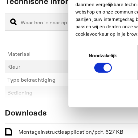
Technische informatie
daarmee vergelijkbare techn
webshop en onze communicati
partijen jouw internetgedra
passen wij en derden onze we
cookievoorkeur op in je brow
Toestemmingsselectie
Materiaal
Kunsts
Noodzakelijk
Kleur
Wit
Type bekrachtiging
Pneum
Toon meer
Bediening
Eenkn
Geschikt voor frontbediening
Ja
Downloads
Geschikt voor planchetbediening
Ja
Geschikt voor wandcloset
Ja
Montageinstructie
application/pdf
,
627 KB