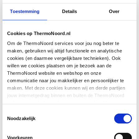
Model
Met front- en
binnenspiegel
Toestemming
Details
Over
Hoogte (excl.
700
verlichting)
Cookies op ThermoNoord.nl
Om de ThermoNoord services voor jou nog beter te
Breedte
600
maken, gebruiken wij altijd functionele en analytische
cookies (en daarmee vergelijkbare technieken). Ook
Toon meer
Diepte
153
willen we cookies plaatsen om je bezoek aan de
ThermoNoord website en webshop en onze
Aantal deuren (totaal)
2
Downloads
communicatie naar jou makkelijker en persoonlijker te
maken. Met deze cookies kunnen wij en derde partijen
Aantal deuren
1
jouw internetgedrag binnen en buiten de ThermoNoord
linksdraaiend
Productinformatie
application/pdf
,
106 KB
website en webshop volgen en verzamelen. Hiermee
passen wij en derden onze website, app, advertenties en
Toestemmingsselectie
Aantal deuren
1
communicatie aan jouw interesses aan. We slaan je
Montageinstructie
application/pdf
,
3 MB
Noodzakelijk
rechtsdraaiend
cookievoorkeur op in je browser.
Met lichtschakelaar
Overig
image/jpeg
,
32 KB
Ja
Voorkeuren