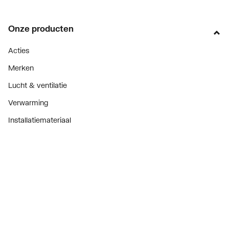
Onze producten
Acties
Merken
Lucht & ventilatie
Verwarming
Installatiemateriaal
Sanitair
Diensten
ThermoTokens
Xpressen
24/7 Xpressen