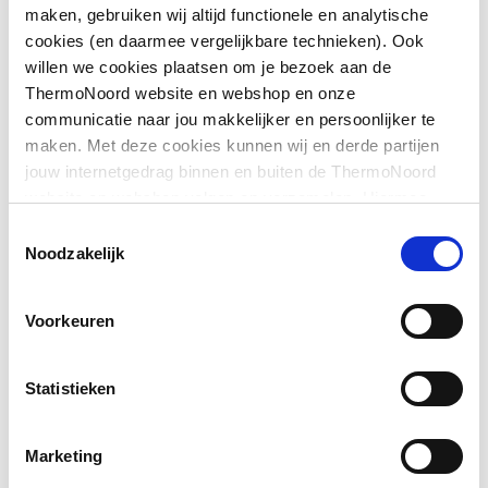
Kleur
Overig
maken, gebruiken wij altijd functionele en analytische
cookies (en daarmee vergelijkbare technieken). Ook
Met rozet
Nee
willen we cookies plaatsen om je bezoek aan de
ThermoNoord website en webshop en onze
communicatie naar jou makkelijker en persoonlijker te
Downloads
maken. Met deze cookies kunnen wij en derde partijen
jouw internetgedrag binnen en buiten de ThermoNoord
website en webshop volgen en verzamelen. Hiermee
Bouwtekening
image/png
,
12 KB
passen wij en derden onze website, app, advertenties en
Toestemmingsselectie
communicatie aan jouw interesses aan. We slaan je
Noodzakelijk
cookievoorkeur op in je browser.
Voorkeuren
Statistieken
Marketing