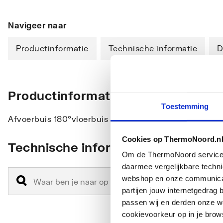
Navigeer naar
Productinformatie
Technische informatie
D
Productinformatie
Toestemming
Afvoerbuis 180°vloerbuis messing verchroomd voor bu
Cookies op ThermoNoord.n
Technische informatie
Om de ThermoNoord services v
daarmee vergelijkbare techn
webshop en onze communicati
partijen jouw internetgedra
passen wij en derden onze we
cookievoorkeur op in je brow