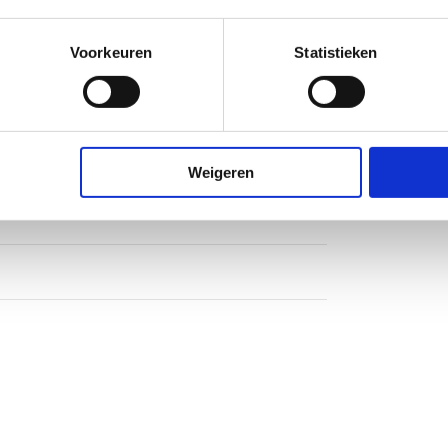
ng
Voorkeuren
Statistieken
 180 graden
Weigeren
m
alde rand