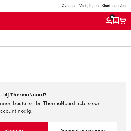
Over ons
Vestigingen
Klantenservice
 bij
ThermoNoord
?
nnen bestellen bij ThermoNoord heb je een
account nodig.
Inloggen
Account aanvragen