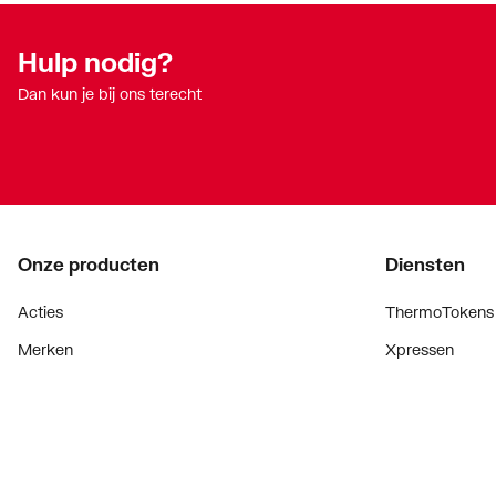
Hulp nodig?
Dan kun je bij ons terecht
Onze producten
Diensten
Acties
ThermoTokens
Merken
Xpressen
Lucht & ventilatie
24/7 Xpressen
Verwarming
DepotXpress
Installatiemateriaal
Xperience