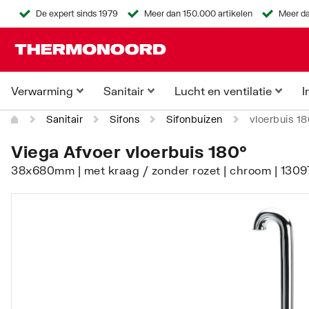
De expert sinds 1979
Meer dan 150.000 artikelen
Meer da
Verwarming
Sanitair
Lucht en ventilatie
I
Sanitair
Sifons
Sifonbuizen
vloerbuis 1
Viega Afvoer vloerbuis 180°
38x680mm | met kraag / zonder rozet | chroom | 1309