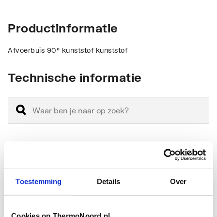
Productinformatie
Afvoerbuis 90° kunststof kunststof
Technische informatie
Materiaal
Polypropyleen (PP)
Toestemming
Details
Over
Verchroomd
Nee
Vorm
Bocht 90 graden
Cookies op ThermoNoord.nl