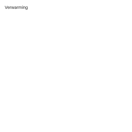
Verwarming
Installatiemateriaal
Sanitair
Diensten
ThermoTokens
Xpressen
24/7 Xpressen
DepotXpress
Xperience
Onderdelenzoeker
Digitaal zakendoen
Bekijk alle evenementen