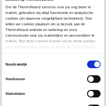
Lengte aansluiting 1
220
Om de ThermoNoord services voor jou nog beter te
maken, gebruiken wij altijd functionele en analytische
Toon meer
Lengte aansluiting 2
750
cookies (en daarmee vergelijkbare technieken). Ook
willen we cookies plaatsen om je bezoek aan de
Kleur
Wit
ThermoNoord website en webshop en onze
Downloads
communicatie naar jou makkelijker en persoonlijker te
Uitwendige
32
maken. Met deze cookies kunnen wij en derde partijen
buisdiameter
jouw internetgedrag binnen en buiten de ThermoNoord
Bouwtekening
image/png
,
11 KB
website en webshop volgen en verzamelen. Hiermee
Aansluiting sifon
Buiseind
passen wij en derden onze website, app, advertenties en
Toestemmingsselectie
EPD certificaat
application/pdf
,
2 MB
communicatie aan jouw interesses aan. We slaan je
Noodzakelijk
KOMO-keur
Ja
cookievoorkeur op in je browser.
Voorkeuren
Met rozet
Nee
Met afvoerbeluchting
Nee
Statistieken