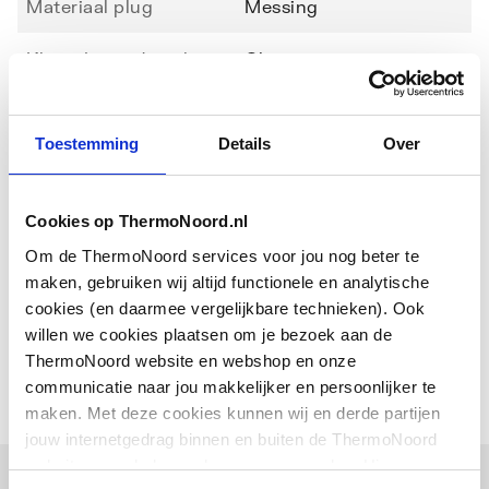
Materiaal plug
Messing
Kleur danser/overloop
Chroom
Uitwendige
40
buisdiameter aansluiting
Toestemming
Details
Over
Toon meer
1
Aansluiting 1
Klemaansluiting
Cookies op ThermoNoord.nl
Downloads
Om de ThermoNoord services voor jou nog beter te
Aansluiting 1 draaibaar
Ja
maken, gebruiken wij altijd functionele en analytische
EPD certificaat
application/pdf
,
2 MB
cookies (en daarmee vergelijkbare technieken). Ook
Afvoercapaciteit
0.92
willen we cookies plaatsen om je bezoek aan de
ThermoNoord website en webshop en onze
Waterslothoogte
50
communicatie naar jou makkelijker en persoonlijker te
maken. Met deze cookies kunnen wij en derde partijen
jouw internetgedrag binnen en buiten de ThermoNoord
website en webshop volgen en verzamelen. Hiermee