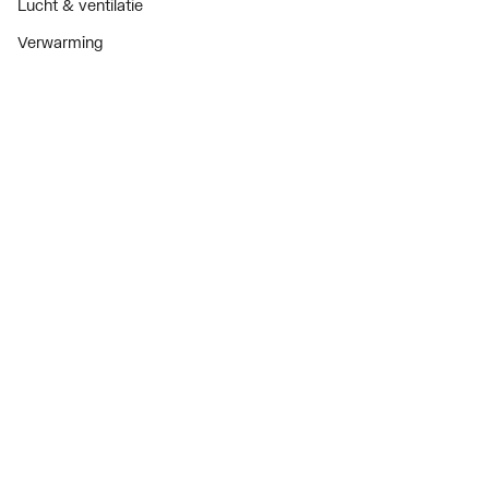
Lucht & ventilatie
Verwarming
Installatiemateriaal
Sanitair
Diensten
ThermoTokens
Xpressen
24/7 Xpressen
DepotXpress
Xperience
Onderdelenzoeker
Digitaal zakendoen