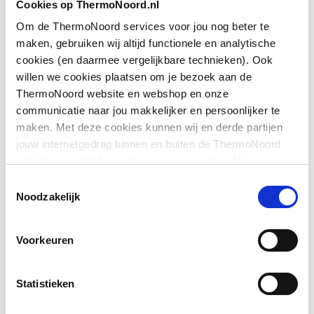
Materiaal
Polypropyleen (PP)
Cookies op ThermoNoord.nl
Om de ThermoNoord services voor jou nog beter te
Oppervlaktebeschermin
Onbehandeld
maken, gebruiken wij altijd functionele en analytische
g
cookies (en daarmee vergelijkbare technieken). Ook
willen we cookies plaatsen om je bezoek aan de
Oppervlaktebehandeling
Onbehandeld
ThermoNoord website en webshop en onze
Toon meer
communicatie naar jou makkelijker en persoonlijker te
Kleur
Wit
maken. Met deze cookies kunnen wij en derde partijen
jouw internetgedrag binnen en buiten de ThermoNoord
Downloads
Soort geurslot
Water/vloeistof
website en webshop volgen en verzamelen. Hiermee
passen wij en derden onze website, app, advertenties en
Toestemmingsselectie
Afvoerplugmaat
1.1/4" (32)
communicatie aan jouw interesses aan. We slaan je
Bouwtekening
image/png
,
28 KB
Noodzakelijk
cookievoorkeur op in je browser.
Aansluiting sifon-
Wartelmoer
afvoerplug
Voorkeuren
Uitwendige
40
Statistieken
buisdiameter afvoer