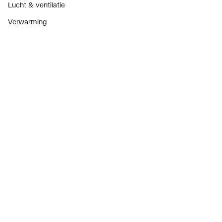
Lucht & ventilatie
Verwarming
Installatiemateriaal
Sanitair
Diensten
ThermoTokens
Xpressen
24/7 Xpressen
DepotXpress
Xperience
Onderdelenzoeker
Digitaal zakendoen