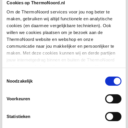
Kleur
Wit
Cookies op ThermoNoord.nl
Om de ThermoNoord services voor jou nog beter te
Afvoerplugmaat
1.1/4" (32)
maken, gebruiken wij altijd functionele en analytische
cookies (en daarmee vergelijkbare technieken). Ook
Toon meer
Uitwendige
32
willen we cookies plaatsen om je bezoek aan de
buisdiameter afvoer
ThermoNoord website en webshop en onze
communicatie naar jou makkelijker en persoonlijker te
Downloads
Met rozet
Nee
maken. Met deze cookies kunnen wij en derde partijen
jouw internetgedrag binnen en buiten de ThermoNoord
Met afvoerplug
Ja
schets
image/png
,
28 KB
website en webshop volgen en verzamelen. Hiermee
passen wij en derden onze website, app, advertenties en
Toestemmingsselectie
communicatie aan jouw interesses aan. We slaan je
Noodzakelijk
EPD certificaat
application/pdf
,
2 MB
cookievoorkeur op in je browser.
Voorkeuren
Statistieken