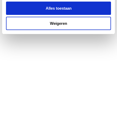
Met vloerbuis
Nee
Alles toestaan
Vorm sifonbuis
S-vormig
Weigeren
Met rozet
Nee
Met afdekkap
Nee
Met afvoerplug
Nee
Met afvoertrechter
Nee
Met afvoerbeluchting
Nee
Met extra slangtule
Nee
aansluiting
Sifondeel tegen
Nee
achterwand