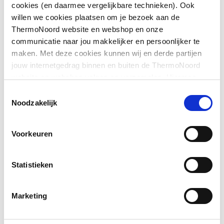
cookies (en daarmee vergelijkbare technieken). Ook
Kleur
Wit
willen we cookies plaatsen om je bezoek aan de
ThermoNoord website en webshop en onze
Downloads
Soort geurslot
Water/vloeistof
communicatie naar jou makkelijker en persoonlijker te
maken. Met deze cookies kunnen wij en derde partijen
Afvoerplugmaat
1.1/4" (32)
Bouwtekening
image/png
,
25 KB
jouw internetgedrag binnen en buiten de ThermoNoord
website en webshop volgen en verzamelen. Hiermee
Aansluiting sifon-
Wartelmoer
passen wij en derden onze website, app, advertenties en
Toestemmingsselectie
afvoerplug
communicatie aan jouw interesses aan. We slaan je
Noodzakelijk
cookievoorkeur op in je browser.
Uitwendige
32
buisdiameter afvoer
Voorkeuren
Aansluiting afvoer
Knelring
Statistieken
Richting uitlaat
Onder
Marketing
Met muurbuis
Nee