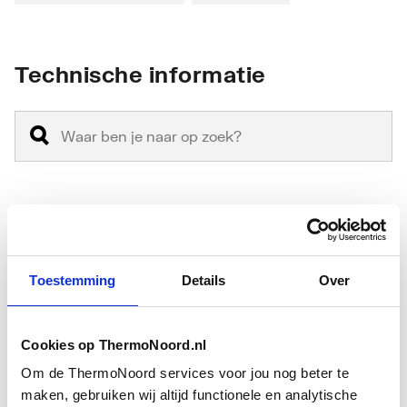
Technische informatie
Vorm
S-sifon
Materiaal
Polypropyleen (PP)
Toestemming
Details
Over
Oppervlaktebeschermin
Onbehandeld
g
Cookies op ThermoNoord.nl
Om de ThermoNoord services voor jou nog beter te
Oppervlaktebehandeling
Onbehandeld
maken, gebruiken wij altijd functionele en analytische
Toon meer