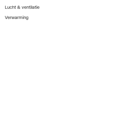
Lucht & ventilatie
Verwarming
Installatiemateriaal
Sanitair
Diensten
ThermoTokens
Xpressen
24/7 Xpressen
DepotXpress
Xperience
Onderdelenzoeker
Digitaal zakendoen