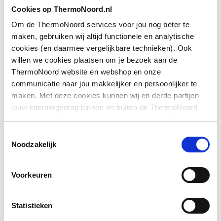
Cookies op ThermoNoord.nl
Materiaal
Polypropyleen (PP)
Om de ThermoNoord services voor jou nog beter te
maken, gebruiken wij altijd functionele en analytische
Oppervlaktebeschermin
Onbehandeld
cookies (en daarmee vergelijkbare technieken). Ook
g
willen we cookies plaatsen om je bezoek aan de
ThermoNoord website en webshop en onze
Oppervlaktebehandeling
Onbehandeld
Toon meer
communicatie naar jou makkelijker en persoonlijker te
maken. Met deze cookies kunnen wij en derde partijen
Kleur
Wit
jouw internetgedrag binnen en buiten de ThermoNoord
Downloads
website en webshop volgen en verzamelen. Hiermee
Soort geurslot
Water/vloeistof
passen wij en derden onze website, app, advertenties en
Toestemmingsselectie
communicatie aan jouw interesses aan. We slaan je
Noodzakelijk
Afvoerplugmaat
1.1/2" (40)
Bouwtekening
image/png
,
31 KB
cookievoorkeur op in je browser.
Aansluiting sifon-
Wartelmoer
Voorkeuren
afvoerplug
Uitwendige
40
Statistieken
buisdiameter afvoer