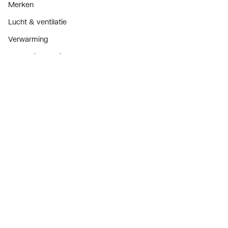
Merken
Lucht & ventilatie
Verwarming
Installatiemateriaal
Sanitair
Diensten
ThermoTokens
Xpressen
24/7 Xpressen
DepotXpress
Xperience
Onderdelenzoeker