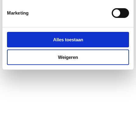
buisdiameter afvoer
Marketing
Aansluiting afvoer
Knelring
Richting uitlaat
Zijkant
Alles toestaan
Met muurbuis
Nee
Weigeren
Met vloerbuis
Nee
Vorm sifonbuis
Bocht 90 graden
Met rozet
Nee
Met afdekkap
Nee
Met afvoerplug
Nee
Met afvoertrechter
Nee