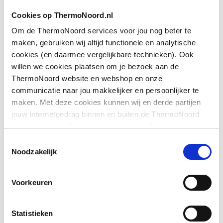
Vorm
P-sifon
Cookies op ThermoNoord.nl
Materiaal
Polypropyleen (PP)
Om de ThermoNoord services voor jou nog beter te
maken, gebruiken wij altijd functionele en analytische
Oppervlaktebeschermin
Onbehandeld
cookies (en daarmee vergelijkbare technieken). Ook
g
willen we cookies plaatsen om je bezoek aan de
ThermoNoord website en webshop en onze
Oppervlaktebehandeling
Onbehandeld
communicatie naar jou makkelijker en persoonlijker te
Toon meer
maken. Met deze cookies kunnen wij en derde partijen
Kleur
Wit
jouw internetgedrag binnen en buiten de ThermoNoord
website en webshop volgen en verzamelen. Hiermee
Downloads
Soort geurslot
Water/vloeistof
passen wij en derden onze website, app, advertenties en
Toestemmingsselectie
communicatie aan jouw interesses aan. We slaan je
Noodzakelijk
Afvoerplugmaat
1.1/4" (32)
cookievoorkeur op in je browser.
Bouwtekening
image/png
,
19 KB
Aansluiting sifon-
Wartelmoer
Voorkeuren
afvoerplug
Statistieken
Uitwendige
32