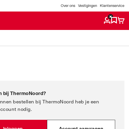
Over ons
Vestigingen
Klantenservice
 bij
ThermoNoord
?
nnen bestellen bij ThermoNoord heb je een
account nodig.
Inloggen
Account aanvragen