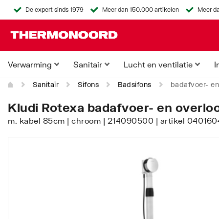
De expert sinds 1979
Meer dan 150.000 artikelen
Meer da
Verwarming
Sanitair
Lucht en ventilatie
I
Sanitair
Sifons
Badsifons
badafvoer- en
Kludi Rotexa badafvoer- en overl
m. kabel 85cm | chroom | 214090500 | artikel 04016