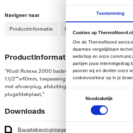
Toestemming
Navigeer naar
Productinformatie
Downloads
Cookies op ThermoNoord.n
Om de ThermoNoord services v
daarmee vergelijkbare techn
Productinformatie
webshop en onze communicati
partijen jouw internetgedra
passen wij en derden onze we
"Kludi Rotexa 2000 badafvoercombinatie enkel, kunst
cookievoorkeur op in je brow
1.1/2""x40mm, toepassing bad, met sifon(s), uitvoering 
met afvoerplug, afsluiting afvoerplug D.m.v. waste-inr
Toestemmingsselectie
plugafdekplaat,"
Noodzakelijk
Downloads
Bouwtekening
image/png
,
19 KB