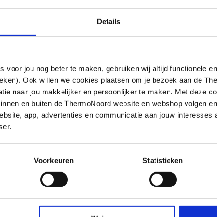
Details
l
oor jou nog beter te maken, gebruiken wij altijd functionele en
ieken). Ook willen we cookies plaatsen om je bezoek aan de T
e naar jou makkelijker en persoonlijker te maken. Met deze co
g binnen en buiten de ThermoNoord website en webshop volgen e
bsite, app, advertenties en communicatie aan jouw interesses 
stof, verchroomd, aansluitmaat
ser.
sifon(s) buissifon, in hoogte verstelbaar,
ichting, met plugrooster(s), met
Voorkeuren
Statistieken