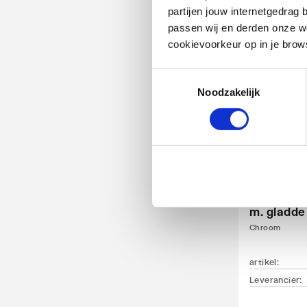
Leverancier
:
partijen jouw internetgedra
passen wij en derden onze we
cookievoorkeur op in je brow
Toestemmingsselectie
Noodzakelijk
Grohe Ess
wastafelk
m. gladde
Chroom
artikel
:
Leverancier
: