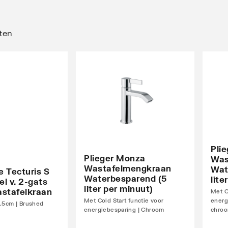
ten
Pli
Plieger Monza
Was
Wastafelmengkraan
Wat
 Tecturis S
Waterbesparend (5
lite
l v. 2-gats
liter per minuut)
stafelkraan
Met C
Met Cold Start functie voor
energ
.5cm | Brushed
energiebesparing | Chroom
chro