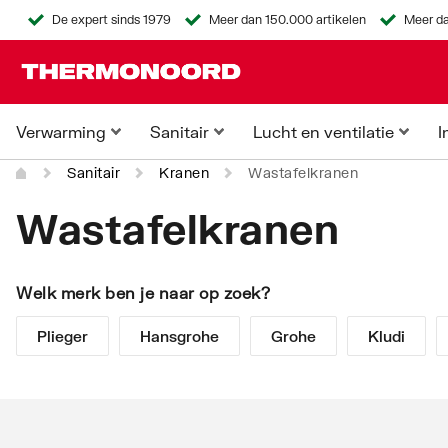
De expert sinds 1979
Meer dan 150.000 artikelen
Meer da
Verwarming
Sanitair
Lucht en ventilatie
I
Sanitair
Kranen
Wastafelkranen
Wastafelkranen
Welk merk ben je naar op zoek?
Plieger
Hansgrohe
Grohe
Kludi