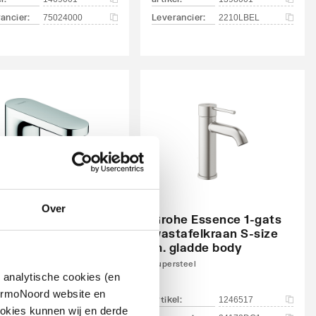
ancier
:
Leverancier
:
75024000
2210LBEL
Over
Grohe Essence 1-gats
sgrohe Vernis
wastafelkraan S-size
ktronisch
m. gladde body
ktronische
tafelkraan
Supersteel
 analytische cookies (en
hermoNoord website en
el
:
artikel
:
1259148
1246517
okies kunnen wij en derde