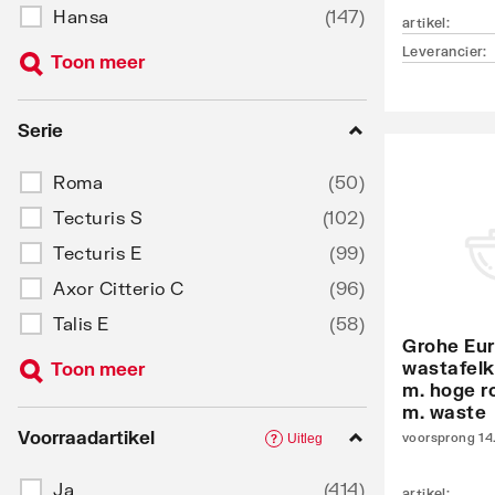
Hansa
(
147
)
artikel
:
Leverancier
:
Toon meer
Serie
Roma
(
50
)
Tecturis S
(
102
)
Tecturis E
(
99
)
Axor Citterio C
(
96
)
Talis E
(
58
)
Grohe Eur
wastafelk
Toon meer
m. hoge r
m. waste
Voorraadartikel
voorsprong 14
Uitleg
?
Ja
(
414
)
artikel
: