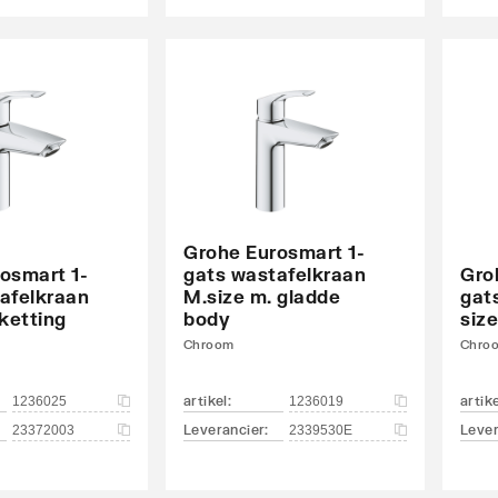
Grohe Eurosmart 1-
osmart 1-
gats wastafelkraan
Gro
afelkraan
M.size m. gladde
gat
 ketting
body
size
Chroom
Chro
artikel
:
artik
1236025
1236019
Leverancier
:
Lever
23372003
2339530E