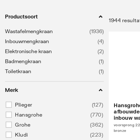
Productsoort
1944 resulta
Wastafelmengkraan
(
1936
)
Inbouwmengkraan
(
4
)
Elektronische kraan
(
2
)
Badmengkraan
(
1
)
Toiletkraan
(
1
)
Merk
Plieger
(
127
)
Hansgrohe
afbouwdee
Hansgrohe
(
770
)
inbouw wa
Grohe
(
362
)
voorsprong 22
bronze
Kludi
(
223
)