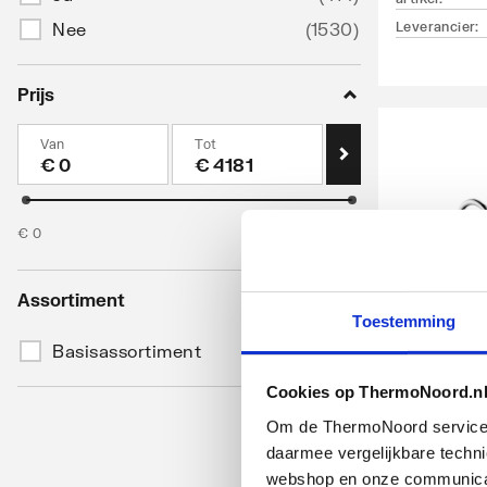
Nee
(
1530
)
Leverancier
:
Prijs
Van
Tot
€
€
€
0
€
4181
Assortiment
Hansgrohe
Toestemming
gats wast
Basisassortiment
(
1944
)
210 m. dr
uitloop m
Cookies op ThermoNoord.n
Chroom
Om de ThermoNoord services v
daarmee vergelijkbare techn
artikel
:
webshop en onze communicati