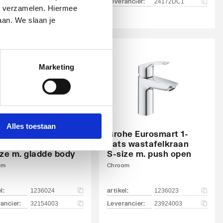
ancier
:
Leverancier
:
71503000
24172DC1
n verzamelen. Hiermee
aan. We slaan je
Marketing
Alles toestaan
he Eurosmart 1-
Grohe Eurosmart 1-
s wastafelkraan
gats wastafelkraan
ize m. gladde body
S-size m. push open
om
Chroom
el
:
artikel
:
1236024
1236023
ancier
:
Leverancier
:
32154003
23924003