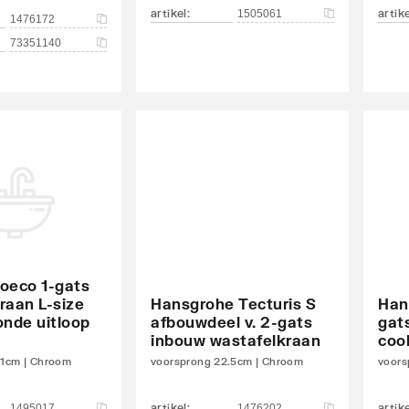
artikel
:
artik
1505061
1476172
73351140
oeco 1-gats
raan L-size
Hansgrohe Tecturis S
Han
onde uitloop
afbouwdeel v. 2-gats
gat
inbouw wastafelkraan
cool
.1cm | Chroom
voorsprong 22.5cm | Chroom
voors
artikel
:
artik
1495017
1476202