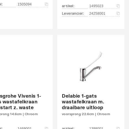
el
:
1505094
artikel
:
1495023
Leverancier
:
24258001
sgrohe Vivenis 1-
Delabie 1-gats
s wastafelkraan
wastafelkraan m.
start z. waste
draaibare uitloop
prong 14.6cm | Chroom
voorsprong 22.6cm | Chroom
el
:
artikel
:
1469001
1398001