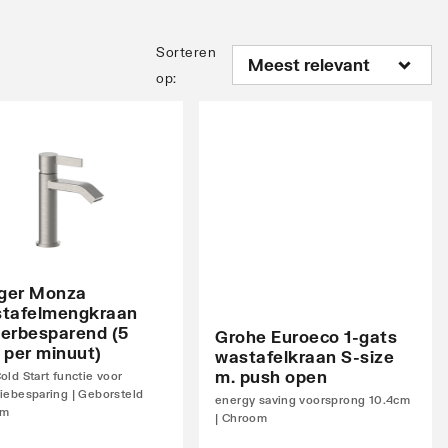
Sorteren
op
:
eger Monza
tafelmengkraan
erbesparend (5
Grohe Euroeco 1-gats
r per minuut)
wastafelkraan S-size
m. push open
old Start functie voor
iebesparing | Geborsteld
energy saving voorsprong 10.4cm
om
| Chroom