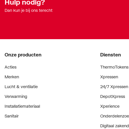
Hulp nodig?
Dan kun je bij ons terecht
Onze producten
Diensten
Acties
ThermoTokens
Merken
Xpressen
Lucht & ventilatie
24/7 Xpressen
Verwarming
DepotXpress
Installatiemateriaal
Xperience
Sanitair
Onderdelenzoe
Digitaal zaken