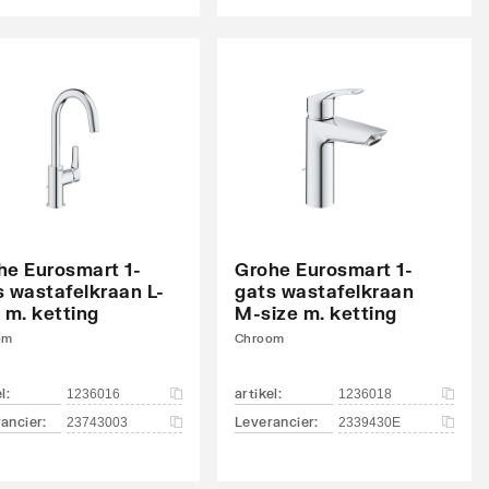
he Eurosmart 1-
Grohe Eurosmart 1-
s wastafelkraan L-
gats wastafelkraan
 m. ketting
M-size m. ketting
om
Chroom
el
:
artikel
:
1236016
1236018
ancier
:
Leverancier
:
23743003
2339430E