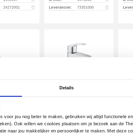
Leverancier
:
Lever
24272001
73351000
 Rebris S 1-
Grohe Eurosmart 1-
Details
afelkraan
gats
Han
aaibare
wastafelmengkraan
Ele
. waste
S-size m. gladde body
Ele
l
Was
Chroom
oor jou nog beter te maken, gebruiken wij altijd functionele en
ieken). Ook willen we cookies plaatsen om je bezoek aan de T
artikel
:
artik
1345037
1321103
e naar jou makkelijker en persoonlijker te maken. Met deze co