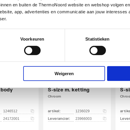
Leverancier
:
Lever
72536000
24192003
g binnen en buiten de ThermoNoord website en webshop volgen e
bsite, app, advertenties en communicatie aan jouw interesses 
ser.
Voorkeuren
Statistieken
Weigeren
ence 1-gats
Grohe Eurosmart 1-
Gro
raan S-size
gats wastafelkraan
gat
 body
S-size m. ketting
S-s
Chroom
Chro
artikel
:
artik
1246512
1236029
Leverancier
:
Lever
24172001
23966003