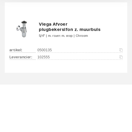
Viega Afvoer
plugbekersifon z. muurbuis
5/4" | m. rozet m. stop | Chroom
artikel
:
0500135
Leverancier
:
102555