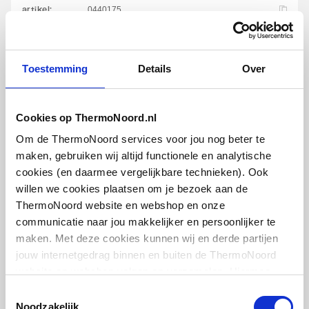
artikel
:
0440175
Leverancier
:
050980699
Toestemming
Details
Over
Cookies op ThermoNoord.nl
Viega Afvoer
Om de ThermoNoord services voor jou nog beter te
plugbekersifon m.
muurbuis
maken, gebruiken wij altijd functionele en analytische
5/4"x32mm | m. rozet | Chroom
cookies (en daarmee vergelijkbare technieken). Ook
willen we cookies plaatsen om je bezoek aan de
artikel
:
0500216
ThermoNoord website en webshop en onze
Leverancier
:
102845
communicatie naar jou makkelijker en persoonlijker te
maken. Met deze cookies kunnen wij en derde partijen
jouw internetgedrag binnen en buiten de ThermoNoord
website en webshop volgen en verzamelen. Hiermee
passen wij en derden onze website, app, advertenties en
Toestemmingsselectie
communicatie aan jouw interesses aan. We slaan je
Noodzakelijk