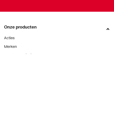
Onze producten
Acties
Merken
Lucht & ventilatie
Verwarming
Installatiemateriaal
Sanitair
Diensten
ThermoTokens