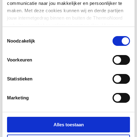
communicatie naar jou makkelijker en persoonlijker te
maken. Met deze cookies kunnen wij en derde partijen
jouw internetgedrag binnen en buiten de ThermoNoord
website en webshop volgen en verzamelen. Hiermee
passen wij en derden onze website, app, advertenties en
Toestemmingsselectie
communicatie aan jouw interesses aan. We slaan je
Noodzakelijk
cookievoorkeur op in je browser.
Voorkeuren
Statistieken
Marketing
Alles toestaan