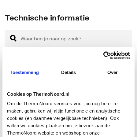
Technische informatie
Model
Overig
Toestemming
Details
Over
Type
Overig
toebehoren/onderdelen
Cookies op ThermoNoord.nl
Om de ThermoNoord services voor jou nog beter te
maken, gebruiken wij altijd functionele en analytische
Downloads
cookies (en daarmee vergelijkbare technieken). Ook
willen we cookies plaatsen om je bezoek aan de
Bouwtekening
image/png
,
41 KB
ThermoNoord website en webshop en onze