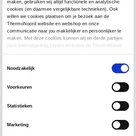
maken, gebruiken wij altijd functionele en analytische
cookies (en daarmee vergelijkbare technieken). Ook
willen we cookies plaatsen om je bezoek aan de
Exploded_view
image/jpeg
,
21 KB
ThermoNoord website en webshop en onze
communicatie naar jou makkelijker en persoonlijker te
Exploded_view
image/jpeg
,
21 KB
maken. Met deze cookies kunnen wij en derde partijen
jouw internetgedrag binnen en buiten de ThermoNoord
Overig
image/jpeg
,
21 KB
website en webshop volgen en verzamelen. Hiermee
passen wij en derden onze website, app, advertenties en
Toestemmingsselectie
communicatie aan jouw interesses aan. We slaan je
Noodzakelijk
cookievoorkeur op in je browser.
Voorkeuren
Statistieken
Marketing