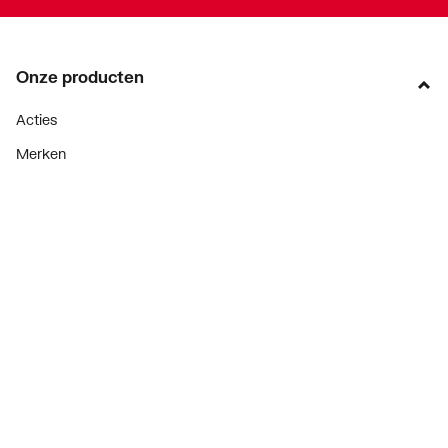
Onze producten
Acties
Merken
Lucht & ventilatie
Verwarming
Installatiemateriaal
Sanitair
Diensten
ThermoTokens
Xpressen