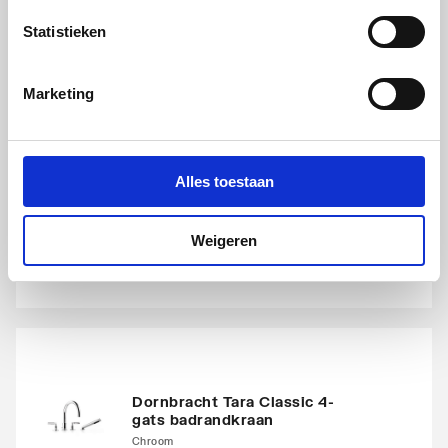
Statistieken
Marketing
Dornbracht Tara 4-gats
badrandkraan
Alles toestaan
Platina mat
artikel
:
0480262
Weigeren
Leverancier
:
2751289206
Dornbracht Tara Classic 4-
gats badrandkraan
Chroom