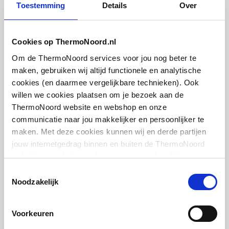
Toestemming
Details
Over
Dornbracht Mem 4-gats
badrandkraan m. rozetten
m. sprong 22cm
Cookies op ThermoNoord.nl
m. vaste uitloop m. staafhanddouche en
Om de ThermoNoord services voor jou nog beter te
doucheslang | Chroom
maken, gebruiken wij altijd functionele en analytische
cookies (en daarmee vergelijkbare technieken). Ook
artikel
:
0474860
willen we cookies plaatsen om je bezoek aan de
Leverancier
:
2753278200
ThermoNoord website en webshop en onze
communicatie naar jou makkelijker en persoonlijker te
maken. Met deze cookies kunnen wij en derde partijen
jouw internetgedrag binnen en buiten de ThermoNoord
website en webshop volgen en verzamelen. Hiermee
passen wij en derden onze website, app, advertenties en
Dornbracht Tara 4-gats
Toestemmingsselectie
badrandkraan
communicatie aan jouw interesses aan. We slaan je
Noodzakelijk
Chroom
cookievoorkeur op in je browser.
Voorkeuren
artikel
:
0480261
Leverancier
:
2751289200