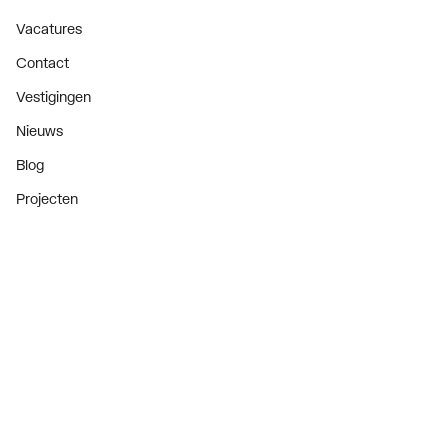
Vacatures
Contact
Vestigingen
Nieuws
Blog
Projecten
Nieuwsbrief
Als eerste op de hoogte van onze aanbiedingen en
nieuws
Nieuwsbrief