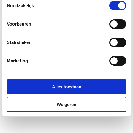
communicatie aan jouw interesses aan. We slaan je
Noodzakelijk
cookievoorkeur op in je browser.
Voorkeuren
Statistieken
Marketing
Alles toestaan
Weigeren