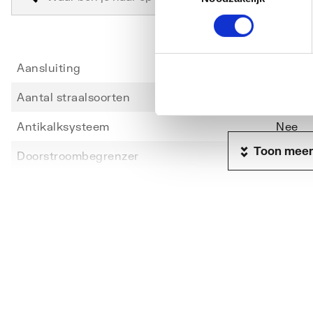
Aansluiting
Binne
Aantal straalsoorten
1
Antikalksysteem
Nee
Toon meer
Doorstroombegrenzer
Nee
Doorstroomcapaciteit
15
Nom. diameter
M22 x 
Verstelbaar
Nee