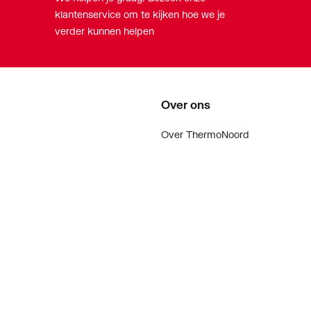
klantenservice om te kijken hoe we je
verder kunnen helpen
Over ons
Over ThermoNoord
Vacatures
Contact
Vestigingen
Nieuws
ker
Blog
doen
Projecten
enementen