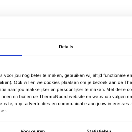
Details
l
antikalk principe, bij handdouches en
oor jou nog beter te maken, gebruiken wij altijd functionele en
verlaat via rubberen sproeimondjes. De
ieken). Ook willen we cookies plaatsen om je bezoek aan de T
over de sproeimondjes heen wrijft,
e naar jou makkelijker en persoonlijker te maken. Met deze co
g binnen en buiten de ThermoNoord website en webshop volgen e
bsite, app, advertenties en communicatie aan jouw interesses 
ser.
Voorkeuren
Statistieken