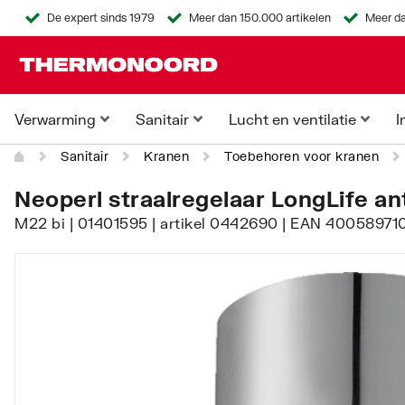
De expert sinds 1979
Meer dan 150.000 artikelen
Meer da
Verwarming
Sanitair
Lucht en ventilatie
I
Sanitair
Kranen
Toebehoren voor kranen
Neoperl straalregelaar LongLife an
M22 bi | 01401595 | artikel 0442690 | EAN 40058971