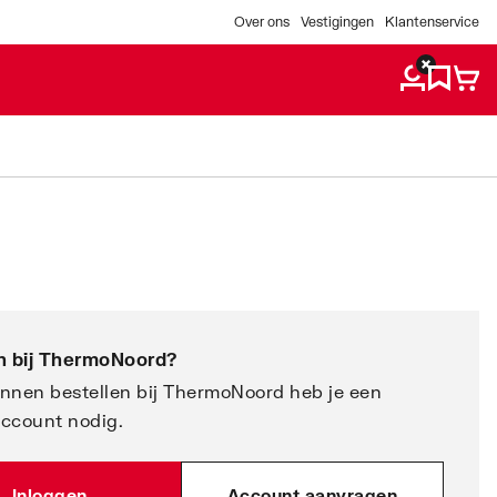
Over ons
Vestigingen
Klantenservice
 bij
ThermoNoord
?
nnen bestellen bij ThermoNoord heb je een
account nodig.
Inloggen
Account aanvragen