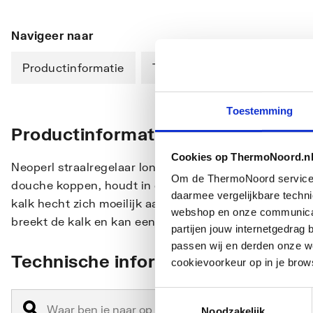
Navigeer naar
Productinformatie
Technische informatie
Toestemming
Productinformatie
Cookies op ThermoNoord.n
Neoperl straalregelaar long-life antikalk M22 bi: Het 
Om de ThermoNoord services v
douche koppen, houdt in dat het water de douchekop 
daarmee vergelijkbare techn
kalk hecht zich moeilijk aan het rubber en wanneer u 
webshop en onze communicati
breekt de kalk en kan eenvoudig verwijdert worden.
partijen jouw internetgedra
passen wij en derden onze we
Technische informatie
cookievoorkeur op in je brow
Toestemmingsselectie
Noodzakelijk