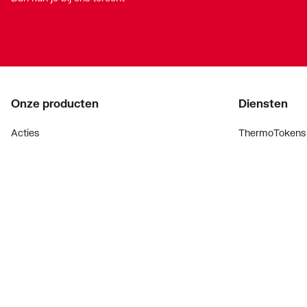
Onze producten
Diensten
Acties
ThermoTokens
Merken
Xpressen
Lucht & ventilatie
24/7 Xpressen
Verwarming
DepotXpress
Installatiemateriaal
Xperience
Sanitair
Onderdelenzoe
Digitaal zaken
Bekijk alle ev