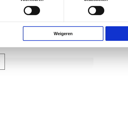
ndraad metrisch
Weigeren
1,0