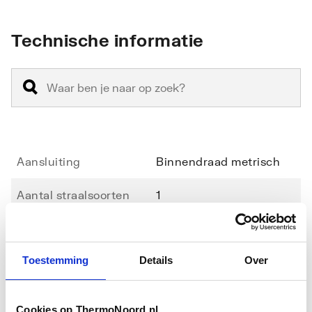
Technische informatie
Aansluiting
Binnendraad metrisch
Aantal straalsoorten
1
Antikalksysteem
Nee
Toestemming
Details
Over
Doorstroombegrenzer
Nee
Toon meer
Doorstroomcapaciteit
9
Cookies op ThermoNoord.nl