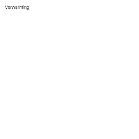
Verwarming
Installatiemateriaal
Sanitair
Diensten
ThermoTokens
Xpressen
24/7 Xpressen
DepotXpress
Xperience
Onderdelenzoeker
Digitaal zakendoen
Bekijk alle evenementen