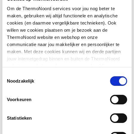
Nom. diameter
M22 x 1,0
Om de ThermoNoord services voor jou nog beter te
Downloads
maken, gebruiken wij altijd functionele en analytische
Spindeluitvoering
Nee
cookies (en daarmee vergelijkbare technieken). Ook
willen we cookies plaatsen om je bezoek aan de
Exploded_view
image/jpeg
,
6 KB
Verstelbaar
Nee
ThermoNoord website en webshop en onze
communicatie naar jou makkelijker en persoonlijker te
Exploded_view
image/jpeg
,
6 KB
maken. Met deze cookies kunnen wij en derde partijen
jouw internetgedrag binnen en buiten de ThermoNoord
Exploded_view
image/jpeg
,
47 KB
website en webshop volgen en verzamelen. Hiermee
passen wij en derden onze website, app, advertenties en
Toestemmingsselectie
communicatie aan jouw interesses aan. We slaan je
Overig
image/jpeg
,
6 KB
Noodzakelijk
cookievoorkeur op in je browser.
Voorkeuren
Statistieken