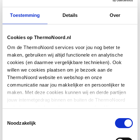
Materiaal
Messing
Toestemming
Details
Over
Oppervlaktebeschermin
Verchroomd
g
Cookies op ThermoNoord.nl
Oppervlaktebehandeling
Gepolijst
Om de ThermoNoord services voor jou nog beter te
maken, gebruiken wij altijd functionele en analytische
Montagewijze
Kraan
cookies (en daarmee vergelijkbare technieken). Ook
Toon meer
willen we cookies plaatsen om je bezoek aan de
Basiskleur
Chroom
ThermoNoord website en webshop en onze
communicatie naar jou makkelijker en persoonlijker te
Downloads
Accentkleur
Geen
maken. Met deze cookies kunnen wij en derde partijen
jouw internetgedrag binnen en buiten de ThermoNoord
Maat aansluiting
M22
website en webshop volgen en verzamelen. Hiermee
Exploded_view
image/jpeg
,
19 KB
aanvoer
passen wij en derden onze website, app, advertenties en
Toestemmingsselectie
communicatie aan jouw interesses aan. We slaan je
Noodzakelijk
Exploded_view
image/jpeg
,
19 KB
Vorm
U-uitloop
cookievoorkeur op in je browser.