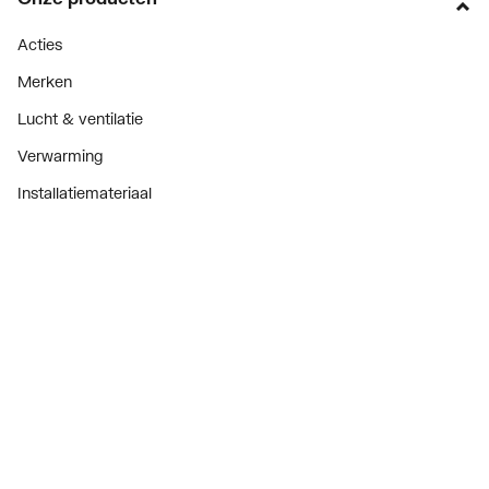
Acties
Merken
Lucht & ventilatie
Verwarming
Installatiemateriaal
Sanitair
Diensten
ThermoTokens
Xpressen
24/7 Xpressen
DepotXpress