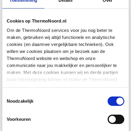
Toestemming
Details
Over
g
Oppervlaktebehandeling
Gepolijst
Cookies op ThermoNoord.nl
Montagewijze
Kraan
Om de ThermoNoord services voor jou nog beter te
Toon meer
maken, gebruiken wij altijd functionele en analytische
Basiskleur
Chroom
cookies (en daarmee vergelijkbare technieken). Ook
willen we cookies plaatsen om je bezoek aan de
Downloads
Accentkleur
Geen
ThermoNoord website en webshop en onze
communicatie naar jou makkelijker en persoonlijker te
Maat aansluiting
3/4"
maken. Met deze cookies kunnen wij en derde partijen
type.FileSubTypeEnum.ACHTERZIJDE.name
image/
aanvoer
jouw internetgedrag binnen en buiten de ThermoNoord
14 KB
website en webshop volgen en verzamelen. Hiermee
Vorm
U-uitloop
passen wij en derden onze website, app, advertenties en
Overig
image/jpeg
,
14 KB
Toestemmingsselectie
communicatie aan jouw interesses aan. We slaan je
Noodzakelijk
Kraanmondstuk
Schuimstraalmond
cookievoorkeur op in je browser.
schema
image/jpeg
,
14 KB
Voorkeuren
Toon meer
Model
Buis
Pictogram
image/jpeg
,
14 KB