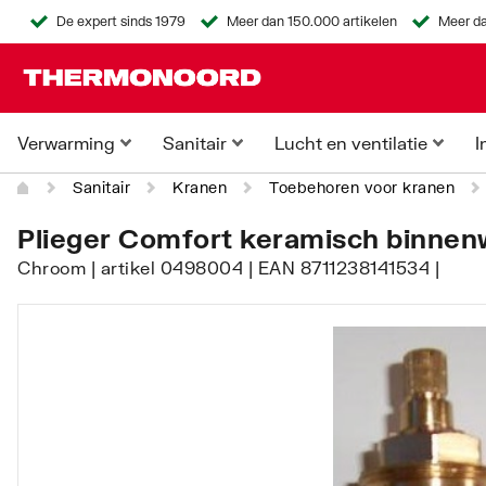
De expert sinds 1979
Meer dan 150.000 artikelen
Meer da
Verwarming
Sanitair
Lucht en ventilatie
I
Sanitair
Kranen
Toebehoren voor kranen
Plieger Comfort keramisch binnen
Chroom | artikel 0498004 | EAN 8711238141534 |