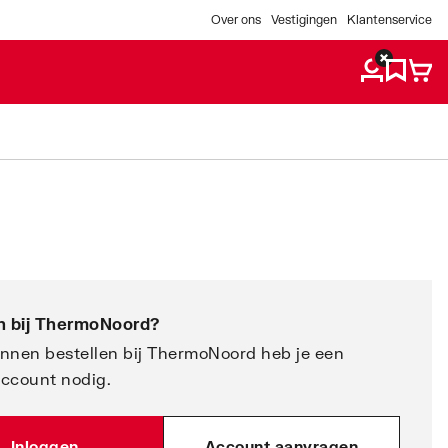
Over ons
Vestigingen
Klantenservice
 bij
ThermoNoord
?
nnen bestellen bij ThermoNoord heb je een
account nodig.
Inloggen
Account aanvragen