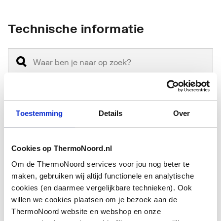
Technische informatie
Toestemming
Details
Over
Materiaal
Roestvaststaal (RVS)
Inwendige diameter
7.5
Cookies op ThermoNoord.nl
slang
Om de ThermoNoord services voor jou nog beter te
Aansluiting 1
Knel
maken, gebruiken wij altijd functionele en analytische
cookies (en daarmee vergelijkbare technieken). Ook
Nom. diameter
Overig
willen we cookies plaatsen om je bezoek aan de
Toon meer
aansluiting 1
ThermoNoord website en webshop en onze