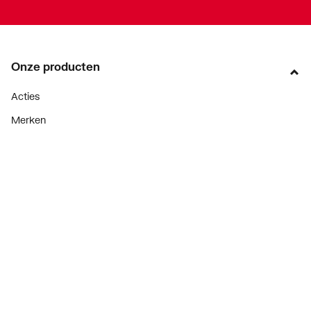
Onze producten
Acties
Merken
Lucht & ventilatie
Verwarming
Installatiemateriaal
Sanitair
Diensten
ThermoTokens