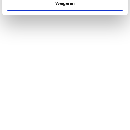
Met omvlechting
Ja
Weigeren
Omvlechting
Nee
gegalvaniseerd
Met pakkingen
Ja
Met conische nippel
Nee
Lengte
350
Werkende lengte
350