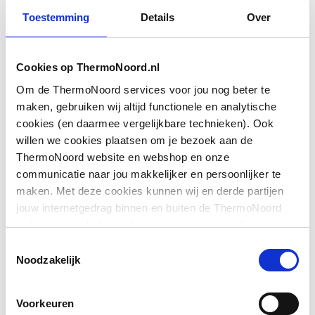
Toestemming
Details
Over
Aantal grepen
Tweegreeps
Aantal kraangaten
1-gats
Cookies op ThermoNoord.nl
Accentkleur
Overig
Om de ThermoNoord services voor jou nog beter te
maken, gebruiken wij altijd functionele en analytische
Toon meer
Afsluitmechanisme
Bovendeel niet
cookies (en daarmee vergelijkbare technieken). Ook
keramisch
willen we cookies plaatsen om je bezoek aan de
ThermoNoord website en webshop en onze
Downloads
Automatische
Nee
communicatie naar jou makkelijker en persoonlijker te
cyclusspoeling
maken. Met deze cookies kunnen wij en derde partijen
jouw internetgedrag binnen en buiten de ThermoNoord
Aansluitschema
image/jpeg
,
12 KB
Basiskleur
Chroom
website en webshop volgen en verzamelen. Hiermee
passen wij en derden onze website, app, advertenties en
Toestemmingsselectie
Exploded_view
application/pdf
,
232 KB
Gangreserve-accu
Nee
communicatie aan jouw interesses aan. We slaan je
Noodzakelijk
cookievoorkeur op in je browser.
Geschikt voor kokend
schema
image/jpeg
,
12 KB
Nee
Voorkeuren
water