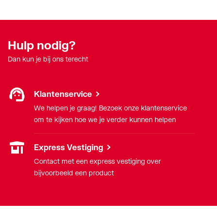
Oppervlaktebehandeling
Gepolijst
Oppervlaktebeschermin
Verchroomd
g
Hulp nodig?
Dan kun je bij ons terecht
Spoeltijd instelbaar
Nee
Temperatuurbegrenzing
Nee
Klantenservice
We helpen je graag! Bezoek onze klantenservice
Thermostatisch
Nee
om te kijken hoe we je verder kunnen helpen
Type greep
Tweegreeps
Express Vestiging
Type
Handbediend
Contact met een express vestiging over
temperatuurregeling
bijvoorbeeld een product
Type uitloop
Buis
Uittrekbare uitloop met
Nee