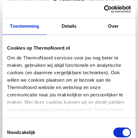
Basiskleur
Chroom
Downloads
Toestemming
Details
Over
Geluidsklasse volgens
Groep I, <= 20 dB(A)
DIN-52 218
Bouwtekening
image/png
,
24 KB
Cookies op ThermoNoord.nl
Geschikt voor kokend
Nee
Om de ThermoNoord services voor jou nog beter te
water
maken, gebruiken wij altijd functionele en analytische
cookies (en daarmee vergelijkbare technieken). Ook
Incl. grepen
Ja
willen we cookies plaatsen om je bezoek aan de
ThermoNoord website en webshop en onze
KIWA-keur
Nee
Bijpassende artikelen
communicatie naar jou makkelijker en persoonlijker te
maken. Met deze cookies kunnen wij en derde partijen
Kraan inklapbaar
Ja
Vaak samen gekocht
jouw internetgedrag binnen en buiten de ThermoNoord
(bajonet)
website en webshop volgen en verzamelen. Hiermee
passen wij en derden onze website, app, advertenties en
Kraanmondstuk
Straalbreker
Toestemmingsselectie
communicatie aan jouw interesses aan. We slaan je
Noodzakelijk