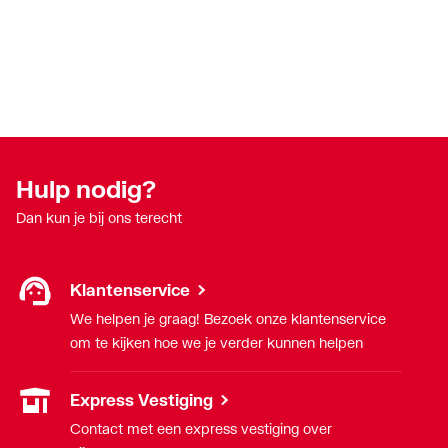
Uitvoering uitloop
Draaibaar boven
Volumestroomklasse
A
Voorsprong uitloop
200
Voorzien van kettingoog
Nee
Hulp nodig?
Waterspaarstand
Nee
Dan kun je bij ons terecht
Klantenservice
We helpen je graag! Bezoek onze klantenservice
om te kijken hoe we je verder kunnen helpen
Express Vestiging
Contact met een express vestiging over