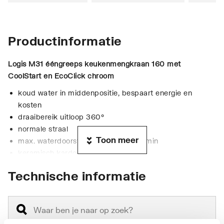
Productinformatie
Logis M31 ééngreeps keukenmengkraan 160 met
CoolStart en EcoClick
chroom
koud water in middenpositie, bespaart energie en
kosten
draaibereik uitloop 360°
normale straal
Toon meer
max. waterdoorstroom bij 3 bar: 6 l/min
keramisch kardoes
eenvoudige montage dankzij de G ? flexibele
Technische informatie
aansluitslangen