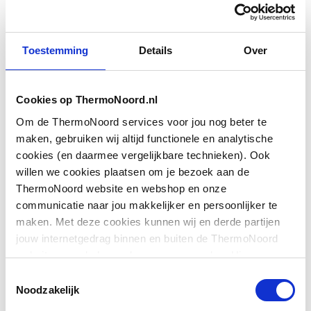
Toestemming
Details
Over
Aansluiting aanvoer
Buitendraad
Aansluitspanning
0
Cookies op ThermoNoord.nl
Aantal grepen
Eengreeps
Om de ThermoNoord services voor jou nog beter te
maken, gebruiken wij altijd functionele en analytische
Aantal kraangaten
1-gats
cookies (en daarmee vergelijkbare technieken). Ook
willen we cookies plaatsen om je bezoek aan de
Toon meer
Accentkleur
Overig
ThermoNoord website en webshop en onze
communicatie naar jou makkelijker en persoonlijker te
Afsluitmechanisme
Bovendeel keramisch
maken. Met deze cookies kunnen wij en derde partijen
Downloads
jouw internetgedrag binnen en buiten de ThermoNoord
Automatische
Nee
website en webshop volgen en verzamelen. Hiermee
cyclusspoeling
passen wij en derden onze website, app, advertenties en
Toestemmingsselectie
Bouwtekening
image/png
,
32 KB
communicatie aan jouw interesses aan. We slaan je
Noodzakelijk
Basiskleur
Chroom
cookievoorkeur op in je browser.