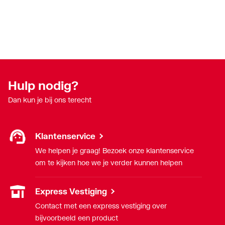
Met stopkraan voor
Nee
aansluiting externe
apparatuur
Met terugverende
Nee
weerstand voor max.
Hulp nodig?
doorstroming
Dan kun je bij ons terecht
Met terugverende
Nee
weerstand voor max.
Klantenservice
warmwatertemperatuur
We helpen je graag! Bezoek onze klantenservice
om te kijken hoe we je verder kunnen helpen
Met transformator
Nee
Model
Mechanisch
Express Vestiging
Contact met een express vestiging over
Mogelijkheid voor
Nee
bijvoorbeeld een product
begrenzing max.