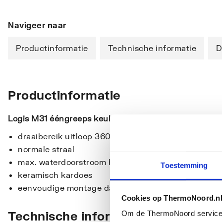
Navigeer naar
Productinformatie
Technische informatie
D
Productinformatie
Logis M31 ééngreeps keukenmengkraan 120
chroom
draaibereik uitloop 360°
normale straal
max. waterdoorstroom bij 3 bar: 12 l/min
Toestemming
keramisch kardoes
eenvoudige montage dankzij de G ? flexibele aansl
Cookies op ThermoNoord.n
Technische informatie
Om de ThermoNoord services v