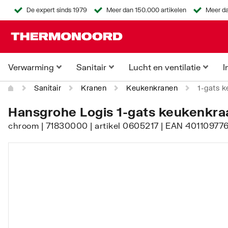
De expert sinds 1979
Meer dan 150.000 artikelen
Meer da
Verwarming
Sanitair
Lucht en ventilatie
I
Sanitair
Kranen
Keukenkranen
1-gats k
Hansgrohe Logis 1-gats keukenkraa
chroom | 71830000 | artikel 0605217 | EAN 401109776