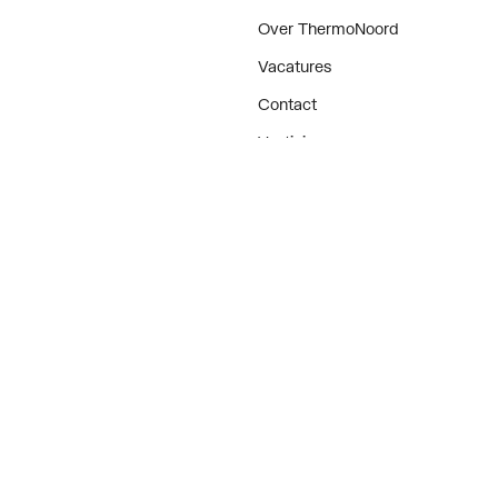
Over ThermoNoord
Vacatures
Contact
Vestigingen
Nieuws
ker
Blog
doen
Projecten
enementen
nisch