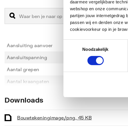
daarmee vergelijkbare techn
webshop en onze communicati
partijen jouw internetgedra
passen wij en derden onze we
cookievoorkeur op in je brow
Toestemmingsselectie
Aansluiting aanvoer
Buite
Noodzakelijk
Aansluitspanning
0
Aantal grepen
Eengr
Toon meer
Aantal kraangaten
1-gats
Accentkleur
Overi
Downloads
Afsluitmechanisme
Boven
Automatische cyclusspoeling
Nee
Bouwtekening
image/png
,
45 KB