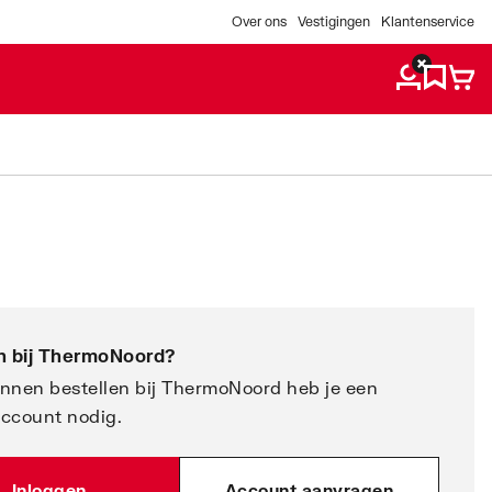
Over ons
Vestigingen
Klantenservice
 bij
ThermoNoord
?
nnen bestellen bij ThermoNoord heb je een
account nodig.
Inloggen
Account aanvragen