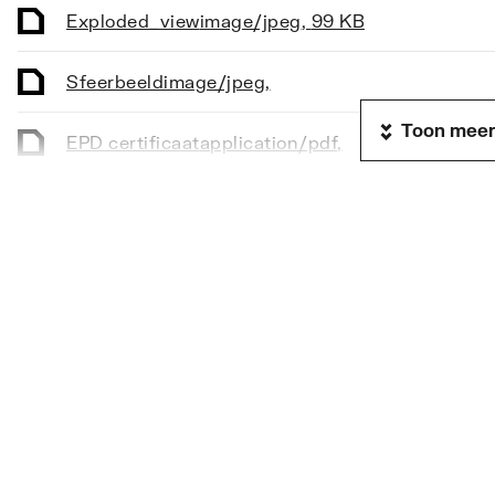
Basiskleur
Chroo
Exploded_view
image/jpeg
,
99 KB
Detectieafstand
0
Sfeerbeeld
image/jpeg
,
Frequentie cyclusspoeling
0
Toon meer
EPD certificaat
application/pdf
,
Gangreserve-accu
Nee
Geluidsklasse volgens DIN-52 218
Groep 
Exploded_view
image/jpeg
,
31 KB
Geluidsklasse volgens DIN-52 218
Groep 
CE_Certificaat
application/pdf
,
380 KB
Geschikt voor kokend water
Nee
Montageinstructie
application/pdf
,
2 MB
Hartafstand
203
Incl. grepen
Ja
KIWA-keur
Ja
Koudestart functie
Nee