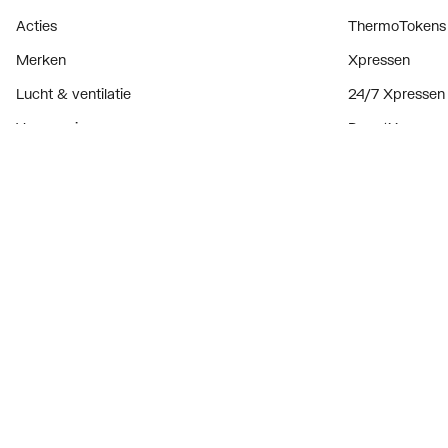
Acties
ThermoTokens
Met override stop voor stroombegrenzing
Nee
Merken
Xpressen
Met rozetten
Nee
Lucht & ventilatie
24/7 Xpressen
Met stopkraan voor aansluiting externe
Nee
Verwarming
DepotXpress
apparatuur
Installatiemateriaal
Xperience
Met terugverende weerstand voor max.
Nee
Sanitair
Onderdelenzoe
doorstroming
Digitaal zaken
Met terugverende weerstand voor max.
Nee
Bekijk alle ev
warmwatertemperatuur
Prijswijzigingen
Met transformator
Nee
Model
Mecha
Mogelijkheid voor begrenzing max.
Nee
draaibereik van uitloop