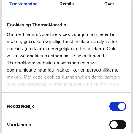
Inbouw
Nee
Toestemming
Details
Over
Afsluitmechanisme
Bovendeel keramisch
Cookies op ThermoNoord.nl
Met afdekrozet
Ja
Om de ThermoNoord services voor jou nog beter te
maken, gebruiken wij altijd functionele en analytische
Toon meer
Bediening
Greep
cookies (en daarmee vergelijkbare technieken). Ook
willen we cookies plaatsen om je bezoek aan de
Afsluitbaar
Ja
Downloads
ThermoNoord website en webshop en onze
communicatie naar jou makkelijker en persoonlijker te
Aansluiting aanvoer
Buitendraad
maken. Met deze cookies kunnen wij en derde partijen
Exploded_view
image/jpeg
,
23 KB
jouw internetgedrag binnen en buiten de ThermoNoord
Maat aansluiting
1/2"
website en webshop volgen en verzamelen. Hiermee
aanvoer
passen wij en derden onze website, app, advertenties en
Montageinstructie
application/pdf
,
2 MB
Toestemmingsselectie
communicatie aan jouw interesses aan. We slaan je
Noodzakelijk
Afgaande aansluiting
Buitendraad
cookievoorkeur op in je browser.
EPD certificaat
application/pdf
,
1 MB
Maat afgaande
1/2"
Voorkeuren
Toon meer
aansluiting
Productinformatie
application/pdf
,
4 MB