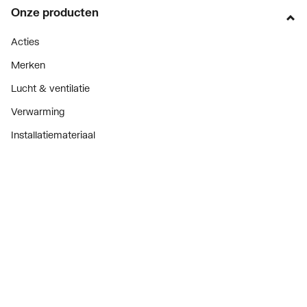
Onze producten
Acties
Merken
Lucht & ventilatie
Verwarming
Installatiemateriaal
Sanitair
Diensten
ThermoTokens
Xpressen
24/7 Xpressen
DepotXpress