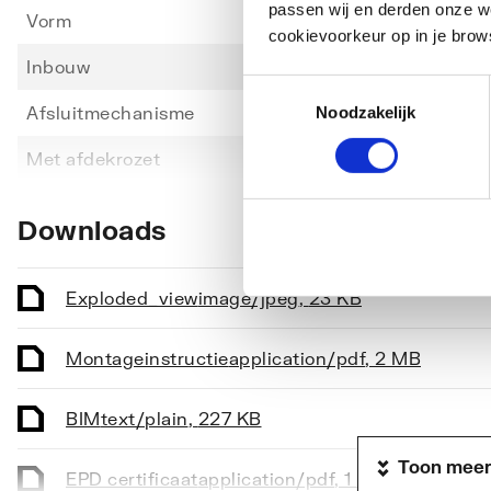
passen wij en derden onze we
Vorm
Haaks
cookievoorkeur op in je brow
Inbouw
Nee
Toestemmingsselectie
Afsluitmechanisme
Boven
Noodzakelijk
Toon meer
Met afdekrozet
Ja
Bediening
Greep
Downloads
Aansluiting aanvoer
Buite
Maat aansluiting aanvoer
1/2"
Exploded_view
image/jpeg
,
23 KB
Afgaande aansluiting
Buite
Montageinstructie
application/pdf
,
2 MB
Maat afgaande aansluiting
1/2"
BIM
text/plain
,
227 KB
Uitvoering inbouwstopkraan
Inbou
Toon meer
EPD certificaat
application/pdf
,
1 MB
Materiaal kraan
Messi