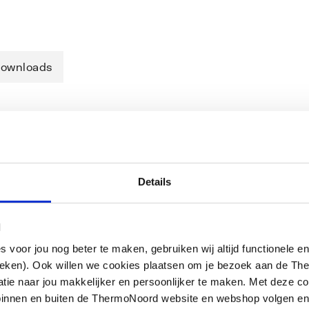
ownloads
tdiameter 32 mmRozet 60 x 47 mm
Details
l
oor jou nog beter te maken, gebruiken wij altijd functionele en
ieken). Ook willen we cookies plaatsen om je bezoek aan de T
e naar jou makkelijker en persoonlijker te maken. Met deze co
g binnen en buiten de ThermoNoord website en webshop volgen e