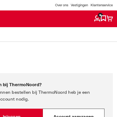
Over ons
Vestigingen
Klantenservice
 bij
ThermoNoord
?
nnen bestellen bij ThermoNoord heb je een
account nodig.
Inloggen
Account aanvragen