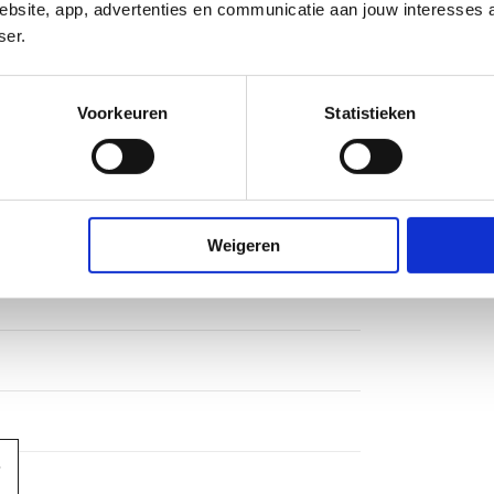
bsite, app, advertenties en communicatie aan jouw interesses 
ser.
deel keramisch
Voorkeuren
Statistieken
Weigeren
ndraad
ndraad
wdeel + afbouwdeel
ng