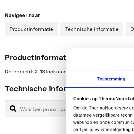
Navigeer naar
Productinformatie
Technische informatie
D
Productinformatie
DornbrachtCL.1Stopkraan linkssluitend warm Boorga
Toestemming
Technische informatie
Cookies op ThermoNoord.n
Om de ThermoNoord services v
daarmee vergelijkbare techn
webshop en onze communicati
partijen jouw internetgedra