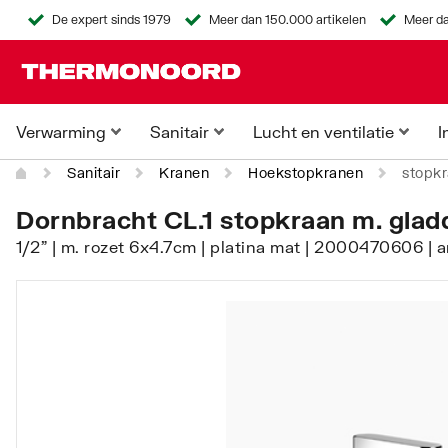
De expert sinds 1979
Meer dan 150.000 artikelen
Meer da
Verwarming
Sanitair
Lucht en ventilatie
I
Sanitair
Kranen
Hoekstopkranen
stopkr
Dornbracht CL.1 stopkraan m. gladd
1/2" | m. rozet 6x4.7cm | platina mat | 2000470606 |