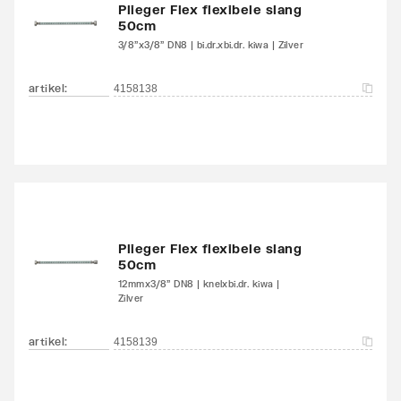
Plieger Flex flexibele slang
50cm
3/8"x3/8" DN8 | bi.dr.xbi.dr. kiwa | Zilver
artikel
:
4158138
Plieger Flex flexibele slang
50cm
12mmx3/8" DN8 | knelxbi.dr. kiwa |
Zilver
artikel
:
4158139