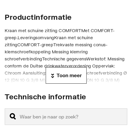
Productinformatie
Kraan met schuine zitting COMFORTMet COMFORT-
greep.LeveringsomvangKraan met schuine
zittingCOMFORT-greepTrekvaste messing conus-
klemschroefkoppeling Messing klemring
schroefverbindingTechnische gegevensWerkstof: Messing
conform de Duitse drinkwaterverordening Oppervlak:
Chroom Aansluiting: Messing klemring schroefverbinding Ø
Toon meer
12 (DN 10 G 3/8 M) Uitgang: Ø 10 mm (DN 10 G 3/8 M)
Certificaten: PA-IX 018/IA, ACS, kiwa, NF Geluidsklasse: I,
bij 100% debiet Debietsklasse: A
Technische informatie