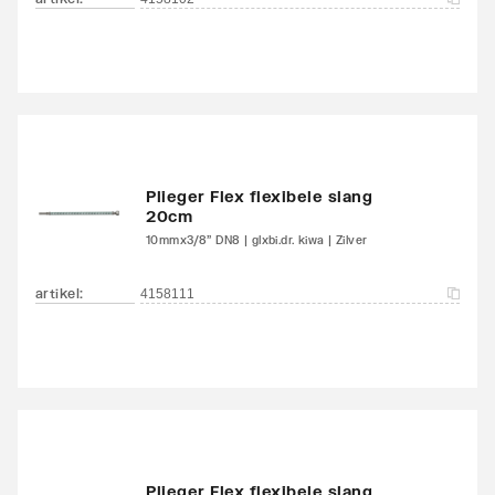
Plieger Flex flexibele slang
20cm
10mmx3/8" DN8 | glxbi.dr. kiwa | Zilver
artikel
:
4158111
Plieger Flex flexibele slang