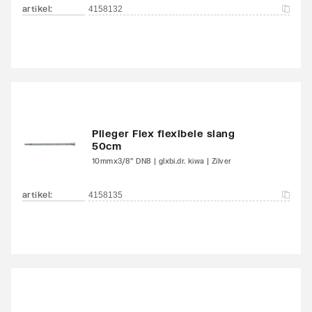
artikel
:
4158132
Plieger Flex flexibele slang
50cm
10mmx3/8" DN8 | glxbi.dr. kiwa | Zilver
artikel
:
4158135