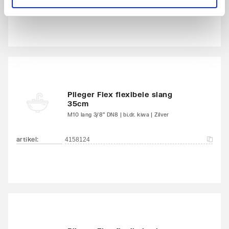
artikel
:
4158120
Plieger Flex flexibele slang
35cm
M10 lang 3/8" DN8 | bi.dr. kiwa | Zilver
artikel
:
4158124