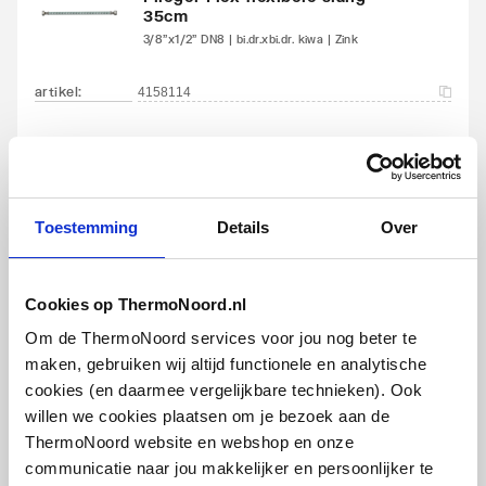
35cm
3/8"x1/2" DN8 | bi.dr.xbi.dr. kiwa | Zink
artikel
:
4158114
Toestemming
Details
Over
Plieger Flex flexibele slang
Cookies op ThermoNoord.nl
35cm
12mmx3/8" DN8 | knelxbi.dr. kiwa |
Om de ThermoNoord services voor jou nog beter te
Zilver
maken, gebruiken wij altijd functionele en analytische
cookies (en daarmee vergelijkbare technieken). Ook
artikel
:
4158116
willen we cookies plaatsen om je bezoek aan de
ThermoNoord website en webshop en onze
communicatie naar jou makkelijker en persoonlijker te