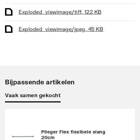
Maat afgaande
Overig
aansluiting
Exploded_view
image/tiff
,
122 KB
Materiaal kraan
Messing
Exploded_view
image/jpeg
,
45 KB
Basiskleur
Chroom
Bijpassende artikelen
Vaak samen gekocht
Plieger Flex flexibele slang
20cm