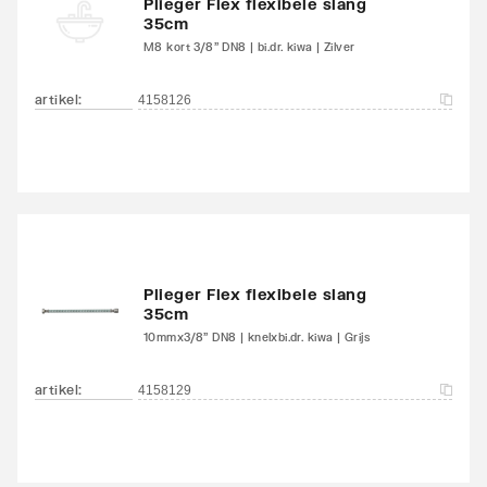
Plieger Flex flexibele slang
35cm
M8 kort 3/8" DN8 | bi.dr. kiwa | Zilver
artikel
:
4158126
Plieger Flex flexibele slang
35cm
10mmx3/8" DN8 | knelxbi.dr. kiwa | Grijs
artikel
:
4158129