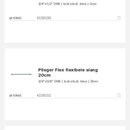
3/8"x1/2" DN8 | bi.dr.xbi.dr. kiwa | Grijs
artikel
:
4158100
Plieger Flex flexibele slang
20cm
3/8"x3/8" DN8 | bi.dr.xbi.dr. kiwa | Zilver
artikel
:
4158101