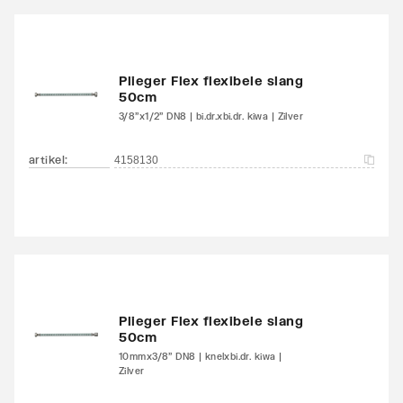
Plieger Flex flexibele slang
50cm
3/8"x1/2" DN8 | bi.dr.xbi.dr. kiwa | Zilver
artikel
:
4158130
Plieger Flex flexibele slang
50cm
10mmx3/8" DN8 | knelxbi.dr. kiwa |
Zilver