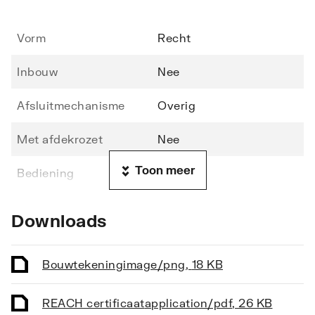
Vorm
Recht
Inbouw
Nee
Afsluitmechanisme
Overig
Met afdekrozet
Nee
Toon meer
Bediening
Greep
Aansluiting aanvoer
Knelring
Downloads
Maat aansluiting
12 mm
aanvoer
Bouwtekening
image/png
,
18 KB
Afgaande aansluiting
Knelring
REACH certificaat
application/pdf
,
26 KB