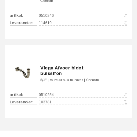
Chroom
onderkant
kraanmondstuk
artikel
:
0510246
Leverancier
:
114619
Voorsprong uitloop
125
Geluidsklasse volgens
Groep I, <= 20 dB(A)
DIN-52 218
KIWA-keur
Nee
Viega Afvoer bidet
buissifon
Type goedkeuring
Nee
5/4" | m. muurbuis m. rozet | Chroom
volgens BBR / EKS
artikel
:
0510254
Leverancier
:
103781