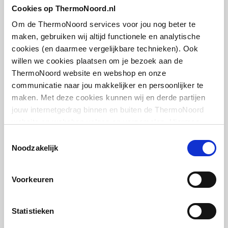
hoekstopkraan met rozet
Cookies op ThermoNoord.nl
Uittrekbare uitloop met
Nee
3/8"x10mm | m. zelfdichtende
kraanbeluchter/mousse
Om de ThermoNoord services voor jou nog beter te
schroefdraad, m. comfort greep |
ur
Chroom
maken, gebruiken wij altijd functionele en analytische
cookies (en daarmee vergelijkbare technieken). Ook
Uittrekbare uitloop met
Nee
artikel
:
0440175
willen we cookies plaatsen om je bezoek aan de
handdouche
Leverancier
:
050980699
ThermoNoord website en webshop en onze
communicatie naar jou makkelijker en persoonlijker te
Temperatuurbegrenzing
Nee
maken. Met deze cookies kunnen wij en derde partijen
jouw internetgedrag binnen en buiten de ThermoNoord
Voorbereid voor
Nee
website en webshop volgen en verzamelen. Hiermee
temperatuurbegrenzing
passen wij en derden onze website, app, advertenties en
Toestemmingsselectie
communicatie aan jouw interesses aan. We slaan je
Dornbracht Madison
Noodzakelijk
hoekstopkraan koud met
Geluidsklasse volgens
Groep I, <= 20 dB(A)
cookievoorkeur op in je browser.
rozet
DIN-52 218
1/2"x10mm | Chroom
Voorkeuren
Met
Nee
artikel
:
0470104
terugstroombeveiliging
Statistieken
Leverancier
:
2290036000