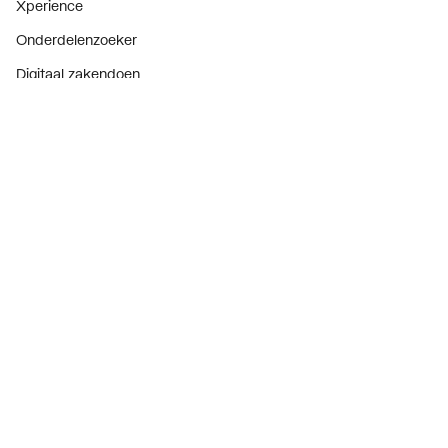
Xperience
Onderdelenzoeker
Digitaal zakendoen
Bekijk alle evenementen
Prijswijzigingen
Over ons
Over ThermoNoord
Vacatures
Contact
Vestigingen
Nieuws
Blog