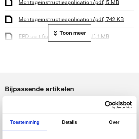
Montageinstructie
application/pdf
,
5 MB
Basiskleur
Chroom
Montageinstructie
application/pdf
,
742 KB
Accentkleur
Overig
Toon meer
EPD certificaat
application/pdf
,
1 MB
Aantal kraangaten
1-gats
BIM
text/plain
,
615 KB
Aansluiting aanvoer
Slang (knel)
Productinformatie
application/pdf
,
3 MB
Maat aansluiting
10 mm
aanvoer
Bijpassende artikelen
Kraanmondstuk
Schuimstraalmond met
kogelgewricht
Vaak samen gekocht
Uitvoering uitloop
Vast boven
Toestemming
Details
Over
Met handdouche
Nee
Schell Comfort