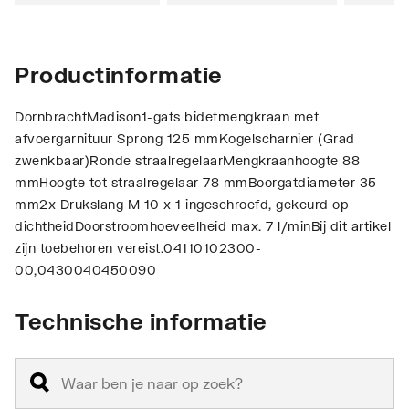
Productinformatie
DornbrachtMadison1-gats bidetmengkraan met
afvoergarnituur Sprong 125 mmKogelscharnier (Grad
zwenkbaar)Ronde straalregelaarMengkraanhoogte 88
mmHoogte tot straalregelaar 78 mmBoorgatdiameter 35
mm2x Drukslang M 10 x 1 ingeschroefd, gekeurd op
dichtheidDoorstroomhoeveelheid max. 7 l/minBij dit artikel
zijn toebehoren vereist.04110102300-
00,0430040450090
Technische informatie