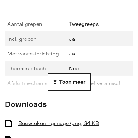
Aantal grepen
Tweegreeps
Incl. grepen
Ja
Met waste-inrichting
Ja
Thermostatisch
Nee
Toon meer
Afsluitmechanisme
Bovendeel keramisch
Materiaal kraan
Messing
Downloads
Oppervlaktebeschermin
Verchroomd
g
Bouwtekening
image/png
,
34 KB
Oppervlaktebehandeling
Gepolijst