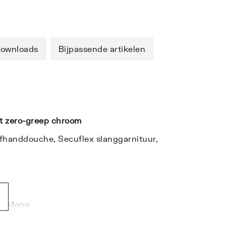
ownloads
Bijpassende artikelen
 zero-greep
chroom
afhanddouche, Secuflex slanggarnituur,
l, Mono