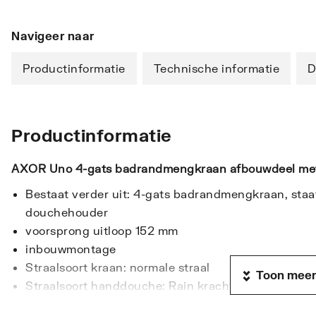
Navigeer naar
Productinformatie
Technische informatie
D
Productinformatie
AXOR Uno 4-gats badrandmengkraan afbouwdeel met
Bestaat verder uit: 4-gats badrandmengkraan, sta
douchehouder
voorsprong uitloop 152 mm
inbouwmontage
Straalsoort kraan: normale straal
Toon meer
Straalsoort handdouche: Rain krachtige regenstraa
doucheslang max. 1,10 m uittrekbaar