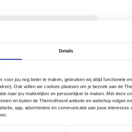
Details
d / tegelrand
roomd
l
oor jou nog beter te maken, gebruiken wij altijd functionele en
ieken). Ook willen we cookies plaatsen om je bezoek aan de T
m
e naar jou makkelijker en persoonlijker te maken. Met deze co
g binnen en buiten de ThermoNoord website en webshop volgen e
bsite, app, advertenties en communicatie aan jouw interesses 
ser.