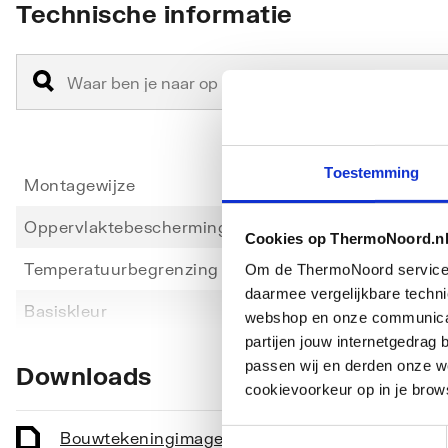
Technische informatie
max. waterdoorstroom bij 3 bar: 22 l/min
keramische bovendelen warm/koud 90°
Toestemming
Montagewijze
Badran
Oppervlaktebescherming
Verch
Cookies op ThermoNoord.n
Temperatuurbegrenzing
Ja
Om de ThermoNoord services v
daarmee vergelijkbare techn
Toon meer
Basiskleur
Chroo
webshop en onze communicati
partijen jouw internetgedra
Max. tapcapaciteit (bij 300 kPa)
22
passen wij en derden onze we
Downloads
cookievoorkeur op in je brow
Voorbereid voor temperatuurbegrenzing
Nee
KIWA-keur
Nee
Toestemmingsselectie
Bouwtekening
image/png
,
29 KB