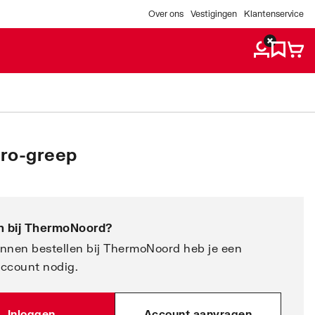
Over ons
Vestigingen
Klantenservice
ero-greep
 bij
ThermoNoord
?
nnen bestellen bij ThermoNoord heb je een
account nodig.
Inloggen
Account aanvragen