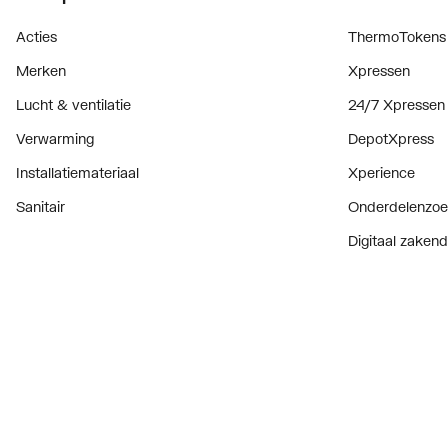
Acties
ThermoTokens
Merken
Xpressen
Lucht & ventilatie
24/7 Xpressen
Verwarming
DepotXpress
Installatiemateriaal
Xperience
Sanitair
Onderdelenzoe
Digitaal zaken
Bekijk alle ev
Prijswijzigingen