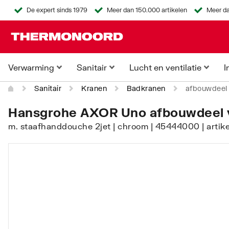
De expert sinds 1979
Meer dan 150.000 artikelen
Meer da
Verwarming
Sanitair
Lucht en ventilatie
I
Sanitair
Kranen
Badkranen
afbouwdeel 
Hansgrohe AXOR Uno afbouwdeel v
m. staafhanddouche 2jet | chroom | 45444000 | arti