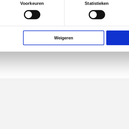
Voorkeuren
Statistieken
reeps
deel keramisch
Weigeren
I, <= 20 dB(A)