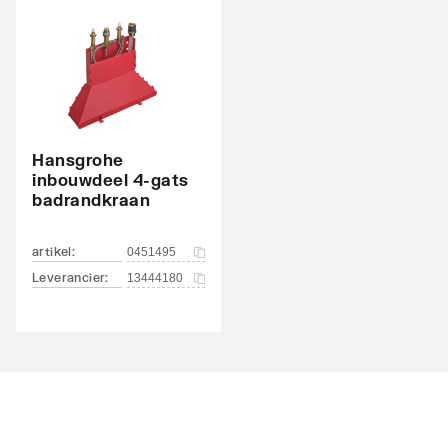
Hartafstand
152
Met omstelinrichting
Ja
Oppervlaktebehandeling
Gepoli
Geluidsklasse volgens DIN-52 218
Groep 
Hansgrohe
KIWA-keur
Nee
inbouwdeel 4-gats
badrandkraan
artikel
:
0451495
Leverancier
:
13444180