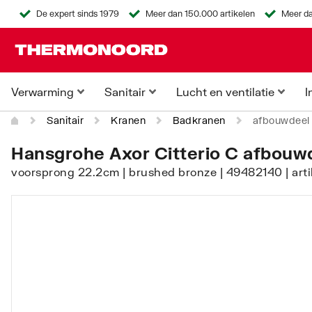
De expert sinds 1979
Meer dan 150.000 artikelen
Meer da
Verwarming
Sanitair
Lucht en ventilatie
I
Sanitair
Kranen
Badkranen
afbouwdeel
Hansgrohe Axor Citterio C afbouw
voorsprong 22.2cm | brushed bronze | 49482140 | ar