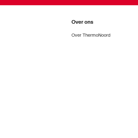
Over ons
Over ThermoNoord
Vacatures
Contact
Vestigingen
Nieuws
ker
Blog
doen
Projecten
enementen