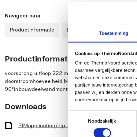
Navigeer naar
Productinformatie
Downloads
Toestemming
Cookies op ThermoNoord.n
Productinformatie
Om de ThermoNoord services v
daarmee vergelijkbare techn
voorsprong uitloop 222 mmstraalsoort mengkraan: no
webshop en onze communicati
doorstroomhoeveelheid bij 3 bar: 20 l/min keramisc
partijen jouw internetgedra
90°inbouwdeelwandmontage
passen wij en derden onze we
cookievoorkeur op in je brow
Downloads
Toestemmingsselectie
Noodzakelijk
BIM
application/zip
,
37 KB