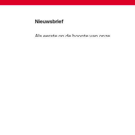
Nieuwsbrief
Als eerste op de hoogte van onze
aanbiedingen en nieuws
Nieuwsbrief