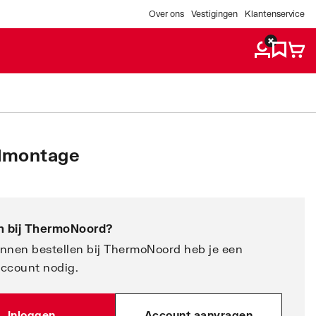
Over ons
Vestigingen
Klantenservice
ndmontage
 bij
ThermoNoord
?
nnen bestellen bij ThermoNoord heb je een
account nodig.
Inloggen
Account aanvragen