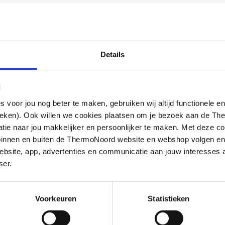
Details
l
oor jou nog beter te maken, gebruiken wij altijd functionele en
ieken). Ook willen we cookies plaatsen om je bezoek aan de T
rmale straal maximale
e naar jou makkelijker en persoonlijker te maken. Met deze co
he kranen warm/koud
g binnen en buiten de ThermoNoord website en webshop volgen e
bsite, app, advertenties en communicatie aan jouw interesses 
ser.
Voorkeuren
Statistieken