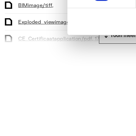
BIM
image/tiff
,
Exploded_view
image/jpeg
,
Toon meer
CE_Certificaat
application/pdf
,
170 KB
Montageinstructie
application/pdf
,
2 MB