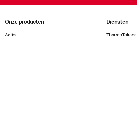
Onze producten
Diensten
Acties
ThermoTokens
Merken
Xpressen
Lucht & ventilatie
24/7 Xpressen
Verwarming
DepotXpress
Installatiemateriaal
Xperience
Sanitair
Onderdelenzoe
Digitaal zaken
Bekijk alle ev
Prijswijzigingen