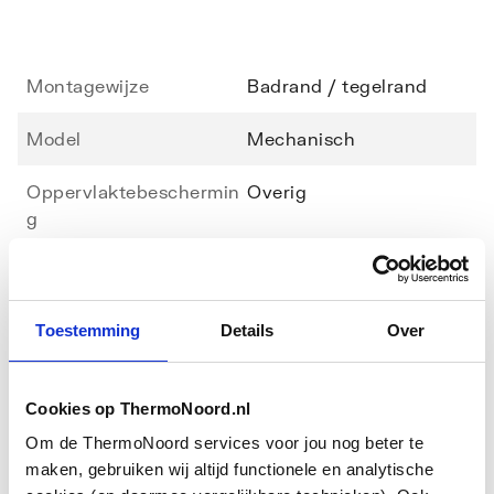
slang max. 6,8 l/minOp aanvraag leverbaar in sprong 260
mm resp. 300 mm (x-TRA SERVICE).Met
terugstroombeveiliging.
Montagewijze
Badrand / tegelrand
Model
Mechanisch
Oppervlaktebeschermin
Overig
g
Max.
65
Toon meer
aanvoertemperatuur
Toestemming
Details
Over
Temperatuurbegrenzing
Nee
Downloads
Aansluiting aanvoer
Buitendraad
Cookies op ThermoNoord.nl
Montageinstructie
application/pdf
,
3 MB
Om de ThermoNoord services voor jou nog beter te
Basiskleur
Roestvaststaal ( RVS )
maken, gebruiken wij altijd functionele en analytische