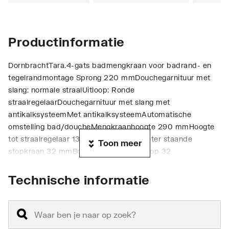
Productinformatie
DornbrachtTara.4-gats badmengkraan voor badrand- en
tegelrandmontage Sprong 220 mmDouchegarnituur met
slang: normale straalUitloop: Ronde
straalregelaarDouchegarnituur met slang met
antikalksysteemMet antikalksysteemAutomatische
omstelling bad/doucheMengkraanhoogte 290 mmHoogte
tot straalregelaar 135 mmBoorgatdiameter staande
Toon meer
stopkraan 32 mmBoorgatdiameter uitloop 32
mmBoorgatdiameter douchegarnituur met slang 32
mmRozet voor uitloop D. 55mmRozet voor
Technische informatie
douchegarnituur met slang D. 50mmRozet voor zijventiel D.
55mmMetalen doucheslang 1750mm met geïntegreerde
draaibeveiligingDoorstroomhoeveelheid max. 23,5 l/min bij
3 bar dynamische drukDoorstroming douchegarnituur met