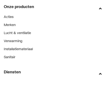
KIWA-keur
Nee
Onze producten
Type goedkeuring
Nee
Acties
volgens BBR / EKS
Merken
Lucht & ventilatie
Verwarming
Installatiemateriaal
Sanitair
Diensten
ThermoTokens
Xpressen
24/7 Xpressen