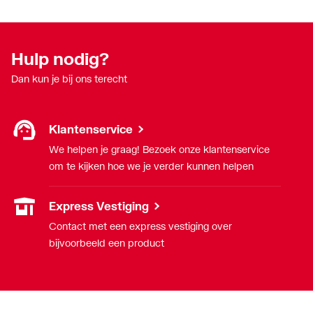
Waterspaarstand
Nee
Kraanmondstuk
Schuimstraalmond
Hulp nodig?
Dan kun je bij ons terecht
Met omstelinrichting
Ja
Drukcompenserend
Nee
Klantenservice
Automatische
Nee
We helpen je graag! Bezoek onze klantenservice
cyclusspoeling
om te kijken hoe we je verder kunnen helpen
Spoeltijd instelbaar
Nee
Express Vestiging
Contact met een express vestiging over
Oppervlaktebehandeling
Geborsteld
bijvoorbeeld een product
Geluidsklasse volgens
Groep I, <= 20 dB(A)
DIN-52 218