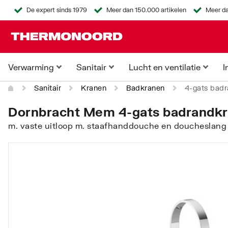
De expert sinds 1979
Meer dan 150.000 artikelen
Meer da
Verwarming
Sanitair
Lucht en ventilatie
I
Sanitair
Kranen
Badkranen
4-gats badr
Dornbracht Mem 4-gats badrandkr
m. vaste uitloop m. staafhanddouche en doucheslang