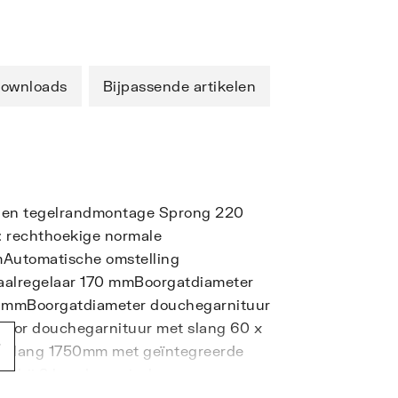
ownloads
Bijpassende artikelen
en tegelrandmontage Sprong 220
: rechthoekige normale
mAutomatische omstelling
alregelaar 170 mmBoorgatdiameter
2 mmBoorgatdiameter douchegarnituur
voor douchegarnituur met slang 60 x
eslang 1750mm met geïntegreerde
in bij 3 bar dynamische
8 l/minMet terugstroombeveiliging.