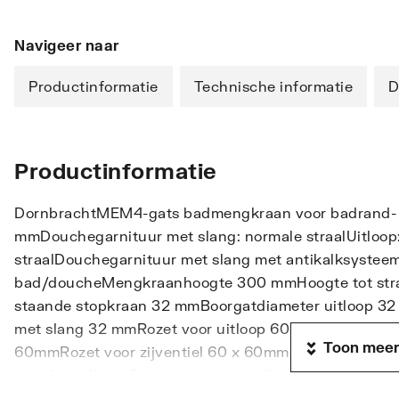
Navigeer naar
Productinformatie
Technische informatie
D
Productinformatie
DornbrachtMEM4-gats badmengkraan voor badrand- 
mmDouchegarnituur met slang: normale straalUitloop
straalDouchegarnituur met slang met antikalksystee
bad/doucheMengkraanhoogte 300 mmHoogte tot stra
staande stopkraan 32 mmBoorgatdiameter uitloop 3
met slang 32 mmRozet voor uitloop 60 x 60mmRozet 
Toon meer
60mmRozet voor zijventiel 60 x 60mmMetalen douch
draaibeveiligingDoorstroomhoeveelheid max. 27,3 l/m
drukDoorstroming douchegarnituur met slang max. 6,