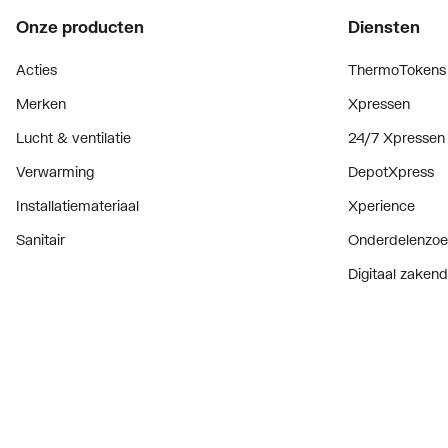
Onze producten
Diensten
Kraanmondstuk
Schui
Acties
ThermoTokens
Met omstelinrichting
Ja
Merken
Xpressen
Drukcompenserend
Nee
Lucht & ventilatie
24/7 Xpressen
Automatische cyclusspoeling
Nee
Verwarming
DepotXpress
Spoeltijd instelbaar
Nee
Installatiemateriaal
Xperience
Oppervlaktebehandeling
Gepoli
Sanitair
Onderdelenzoe
Digitaal zaken
Geluidsklasse volgens DIN-52 218
Groep 
Bekijk alle ev
KIWA-keur
Nee
Prijswijzigingen
Type goedkeuring volgens BBR / EKS
Nee