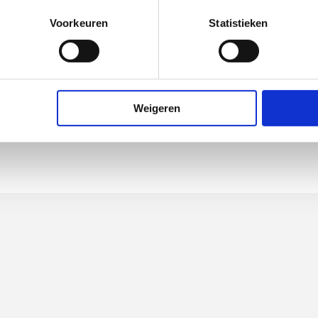
d / tegelrand
Voorkeuren
Statistieken
ng
ediend
Weigeren
I, <= 20 dB(A)
reeps