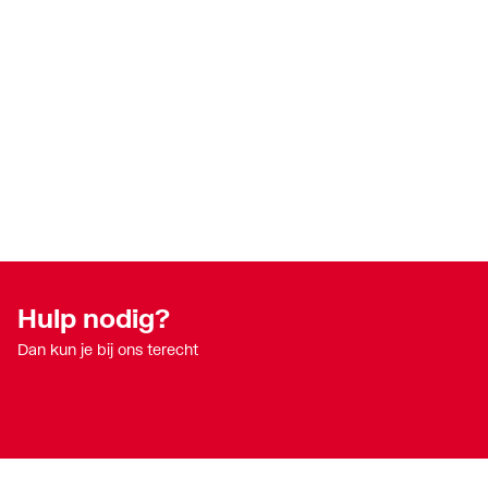
Incl. grepen
Ja
Met vaste hoofddouche
Nee
Temperatuurblokkering (38°C)
Nee
Koele behuizing
Nee
Aantal kraangaten
4-gats
Max. tapcapaciteit (bij 300 kPa)
0.45
Met douchegarnituur
Ja
Hulp nodig?
Volumestroomklasse
Geen
Dan kun je bij ons terecht
Met gebouwenbeheersysteem aansluiting
Nee
Accentkleur
Overi
Waterspaarstand
Nee