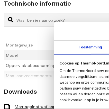
Technische informatie
Montagewijze
Badran
Toestemming
Model
Mecha
Cookies op ThermoNoord.n
Oppervlaktebescherming
Verch
Om de ThermoNoord services v
Toon meer
Max. aanvoertemperatuur
65
daarmee vergelijkbare techn
webshop en onze communicati
Temperatuurbegrenzing
Nee
partijen jouw internetgedra
Downloads
passen wij en derden onze we
Aansluiting aanvoer
Buite
cookievoorkeur op in je brow
Basiskleur
Chroo
Montageinstructie
application/pdf
,
2 MB