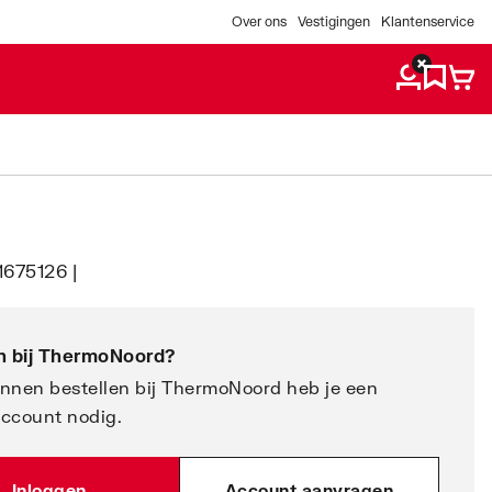
Over ons
Vestigingen
Klantenservice
1675126 |
 bij
ThermoNoord
?
nnen bestellen bij ThermoNoord heb je een
account nodig.
Inloggen
Account aanvragen