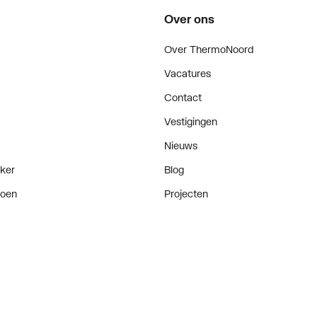
Over ons
mstraalmond
Over ThermoNoord
Vacatures
Contact
Vestigingen
Nieuws
jst
ker
Blog
doen
Projecten
I, <= 20 dB(A)
enementen