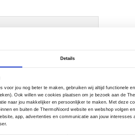
d / tegelrand
Details
nisch
l
roomd
oor jou nog beter te maken, gebruiken wij altijd functionele en
ieken). Ook willen we cookies plaatsen om je bezoek aan de T
e naar jou makkelijker en persoonlijker te maken. Met deze co
g binnen en buiten de ThermoNoord website en webshop volgen e
bsite, app, advertenties en communicatie aan jouw interesses 
ndraad
ser.
m