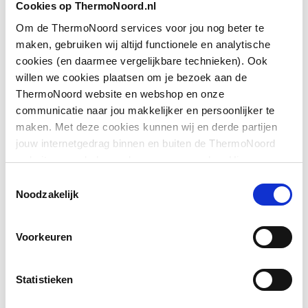
Cookies op ThermoNoord.nl
Om de ThermoNoord services voor jou nog beter te
Geschikt voor U-
Nee
Downloads
maken, gebruiken wij altijd functionele en analytische
montage
cookies (en daarmee vergelijkbare technieken). Ook
willen we cookies plaatsen om je bezoek aan de
Glas-/kunststofdecor
Nee
Exploded_view
application/postscript
,
31 KB
ThermoNoord website en webshop en onze
communicatie naar jou makkelijker en persoonlijker te
Hoogte
2000
Pictogram
image/jpeg
,
473 KB
maken. Met deze cookies kunnen wij en derde partijen
jouw internetgedrag binnen en buiten de ThermoNoord
Inbouwbreedte wand
855
website en webshop volgen en verzamelen. Hiermee
voor montage in lijn
Exploded_view
application/postscript
,
41 KB
passen wij en derden onze website, app, advertenties en
Toestemmingsselectie
communicatie aan jouw interesses aan. We slaan je
Noodzakelijk
Inbouwbreedte wand
900
Montageinstructie
application/pdf
,
3 MB
cookievoorkeur op in je browser.
voor montage met deur
Voorkeuren
Kleur profiel
Zilver
Materiaal profiel
Aluminium
Statistieken