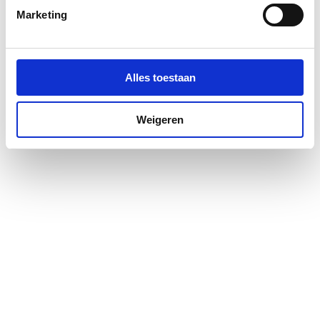
Materiaal wanden
Veiligheidsglas
Marketing
Montagewijze
Links/rechts
Profiel
Profielarm
Alles toestaan
Profielglans
Mat
Weigeren
Type wand
Vast