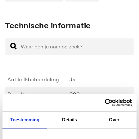
Technische informatie
Antikalkbehandeling
Ja
Breedte
900
Geschikt voor montage
Nee
in lijn
Toestemming
Details
Over
Geschikt voor montage
Ja
Toon meer
met deur