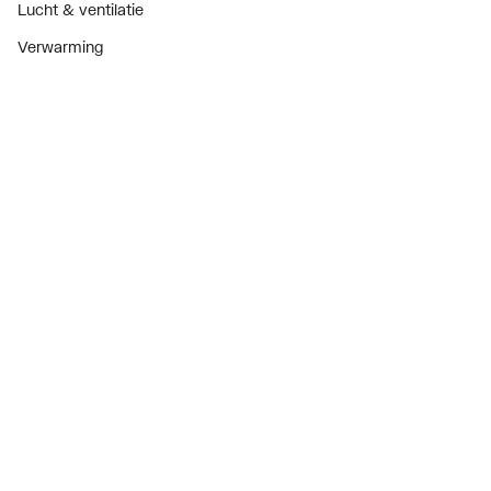
Lucht & ventilatie
Verwarming
Installatiemateriaal
Sanitair
Diensten
ThermoTokens
Xpressen
24/7 Xpressen
DepotXpress
Xperience
Onderdelenzoeker
Digitaal zakendoen