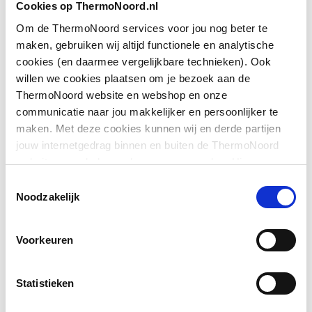
Cookies op ThermoNoord.nl
Om de ThermoNoord services voor jou nog beter te
Geschikt voor U-
Nee
Downloads
maken, gebruiken wij altijd functionele en analytische
montage
cookies (en daarmee vergelijkbare technieken). Ook
willen we cookies plaatsen om je bezoek aan de
Glas-/kunststofdecor
Nee
Exploded_view
application/postscript
,
31 KB
ThermoNoord website en webshop en onze
communicatie naar jou makkelijker en persoonlijker te
Hoogte
2000
Sfeerbeeld
image/jpeg
,
473 KB
maken. Met deze cookies kunnen wij en derde partijen
jouw internetgedrag binnen en buiten de ThermoNoord
Inbouwbreedte wand
855
website en webshop volgen en verzamelen. Hiermee
voor montage in lijn
Exploded_view
application/postscript
,
41 KB
passen wij en derden onze website, app, advertenties en
Toestemmingsselectie
communicatie aan jouw interesses aan. We slaan je
Noodzakelijk
Inbouwbreedte wand
900
Montageinstructie
application/pdf
,
3 MB
cookievoorkeur op in je browser.
voor montage met deur
Voorkeuren
Kleur profiel
Zilver
Materiaal profiel
Aluminium
Statistieken