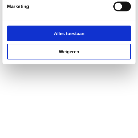
Materiaal wanden
Veiligheidsglas
Marketing
Montagewijze
Links/rechts
Profiel
Profielarm
Alles toestaan
Profielglans
Glanzend
Weigeren
Type wand
Vast