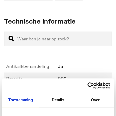
Technische informatie
Antikalkbehandeling
Ja
Breedte
900
Geschikt voor montage
Nee
in lijn
Toestemming
Details
Over
Geschikt voor montage
Ja
Toon meer
met deur