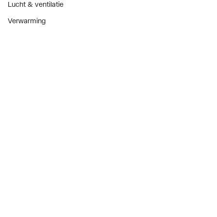
Lucht & ventilatie
Verwarming
Installatiemateriaal
Sanitair
Diensten
ThermoTokens
Xpressen
24/7 Xpressen
DepotXpress
Xperience
Onderdelenzoeker
Digitaal zakendoen