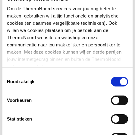
Geschikt voor U-
Nee
Om de ThermoNoord services voor jou nog beter te
Downloads
montage
maken, gebruiken wij altijd functionele en analytische
cookies (en daarmee vergelijkbare technieken). Ook
Glas-/kunststofdecor
Nee
willen we cookies plaatsen om je bezoek aan de
Exploded_view
application/postscript
,
31 KB
ThermoNoord website en webshop en onze
Hoogte
2000
communicatie naar jou makkelijker en persoonlijker te
Pictogram
image/jpeg
,
473 KB
maken. Met deze cookies kunnen wij en derde partijen
Inbouwbreedte wand
755
jouw internetgedrag binnen en buiten de ThermoNoord
voor montage in lijn
Exploded_view
application/postscript
,
41 KB
website en webshop volgen en verzamelen. Hiermee
passen wij en derden onze website, app, advertenties en
Toestemmingsselectie
Inbouwbreedte wand
800
communicatie aan jouw interesses aan. We slaan je
Montageinstructie
application/pdf
,
3 MB
Noodzakelijk
voor montage met deur
cookievoorkeur op in je browser.
Voorkeuren
Kleur profiel
Zilver
Materiaal profiel
Aluminium
Statistieken
Materiaal wanden
Veiligheidsglas