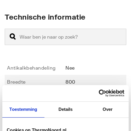
Technische informatie
Antikalkbehandeling
Nee
Breedte
800
Geschikt voor montage
Nee
in lijn
Toestemming
Details
Over
Geschikt voor montage
Ja
Toon meer
met deur
Cookies op ThermoNoord.nl