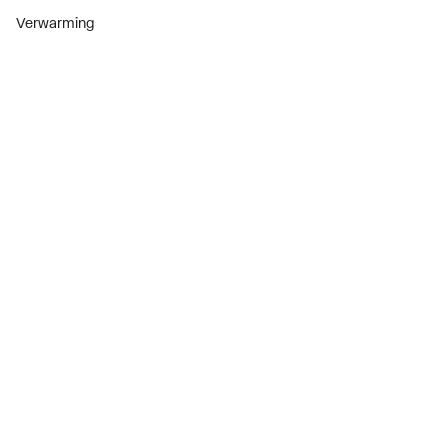
Verwarming
Installatiemateriaal
Sanitair
Diensten
ThermoTokens
Xpressen
24/7 Xpressen
DepotXpress
Xperience
Onderdelenzoeker
Digitaal zakendoen
Bekijk alle evenementen