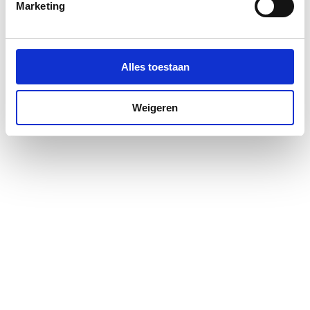
Marketing
Montagewijze
Links/rechts
Profiel
Profielarm
Alles toestaan
Profielglans
Glanzend
Weigeren
Type wand
Vast