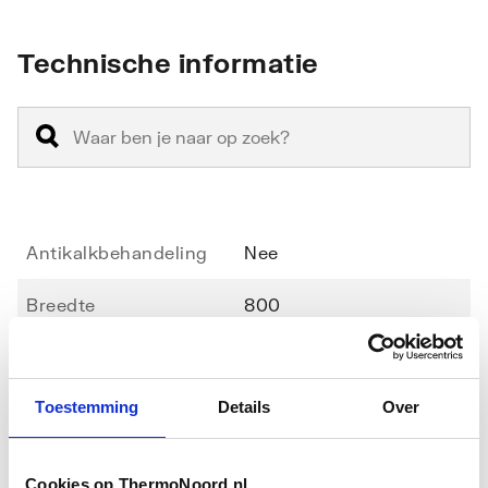
Technische informatie
Antikalkbehandeling
Nee
Breedte
800
Geschikt voor montage
Nee
in lijn
Toestemming
Details
Over
Geschikt voor montage
Ja
Toon meer
met deur
Cookies op ThermoNoord.nl