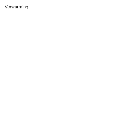
Verwarming
Installatiemateriaal
Sanitair
Diensten
ThermoTokens
Xpressen
24/7 Xpressen
DepotXpress
Xperience
Onderdelenzoeker
Digitaal zakendoen
Bekijk alle evenementen