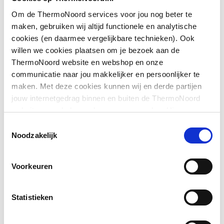
Geschikt voor U-
Nee
Om de ThermoNoord services voor jou nog beter te
Downloads
montage
maken, gebruiken wij altijd functionele en analytische
cookies (en daarmee vergelijkbare technieken). Ook
Glas-/kunststofdecor
Nee
willen we cookies plaatsen om je bezoek aan de
Exploded_view
application/postscript
,
28 KB
ThermoNoord website en webshop en onze
Hoogte
1900
communicatie naar jou makkelijker en persoonlijker te
Bouwtekening
image/png
,
26 KB
maken. Met deze cookies kunnen wij en derde partijen
Inbouwbreedte wand
755
jouw internetgedrag binnen en buiten de ThermoNoord
voor montage in lijn
Pictogram
image/jpeg
,
600 KB
website en webshop volgen en verzamelen. Hiermee
passen wij en derden onze website, app, advertenties en
Toestemmingsselectie
Toon meer
Inbouwbreedte wand
800
communicatie aan jouw interesses aan. We slaan je
Exploded_view
application/postscript
,
38 KB
Noodzakelijk
voor montage met deur
cookievoorkeur op in je browser.
Montageinstructie
application/pdf
,
5 MB
Voorkeuren
Kleur profiel
Zilver
Materiaal profiel
Aluminium
Statistieken
Materiaal wanden
Veiligheidsglas