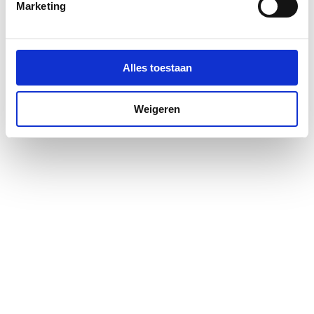
Marketing
Montagewijze
Links/rechts
Profiel
Profielarm
Alles toestaan
Profielglans
Glanzend
Weigeren
Type wand
Vast