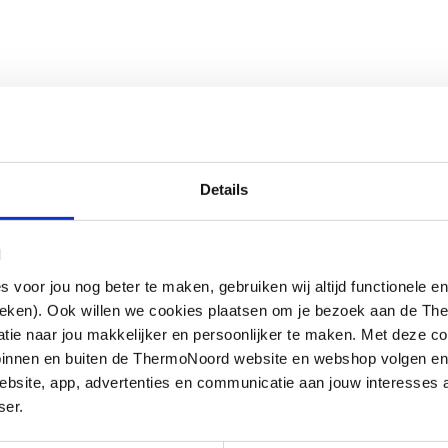
Details
l
oor jou nog beter te maken, gebruiken wij altijd functionele en
ieken). Ook willen we cookies plaatsen om je bezoek aan de T
e naar jou makkelijker en persoonlijker te maken. Met deze co
g binnen en buiten de ThermoNoord website en webshop volgen e
bsite, app, advertenties en communicatie aan jouw interesses 
ser.