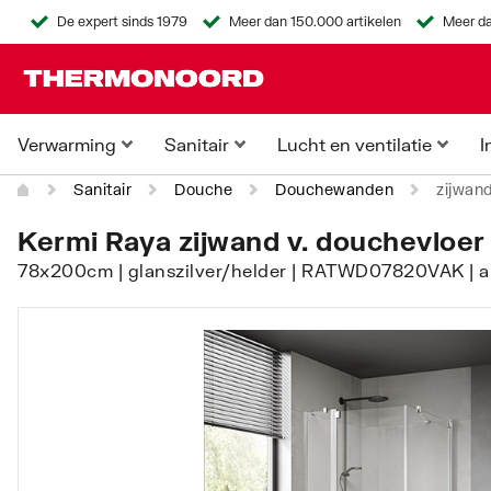
De expert sinds 1979
Meer dan 150.000 artikelen
Meer da
Verwarming
Sanitair
Lucht en ventilatie
I
Sanitair
Douche
Douchewanden
zijwan
Kermi Raya zijwand v. douchevloer
78x200cm | glanszilver/helder | RATWD07820VAK | ar