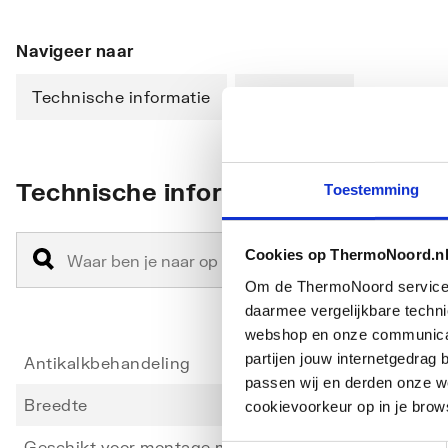
Navigeer naar
Technische informatie
Downloads
Technische informatie
Toestemming
Cookies op ThermoNoord.n
Om de ThermoNoord services v
daarmee vergelijkbare techn
webshop en onze communicati
partijen jouw internetgedra
Antikalkbehandeling
Nee
passen wij en derden onze we
Breedte
780
cookievoorkeur op in je brow
Geschikt voor montage met deur
Ja