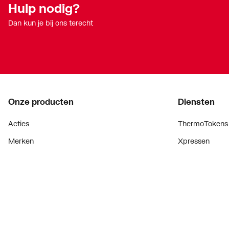
Hulp nodig?
Dan kun je bij ons terecht
Onze producten
Diensten
Acties
ThermoTokens
Merken
Xpressen
Lucht & ventilatie
24/7 Xpressen
Verwarming
DepotXpress
Installatiemateriaal
Xperience
Sanitair
Onderdelenzoe
Digitaal zaken