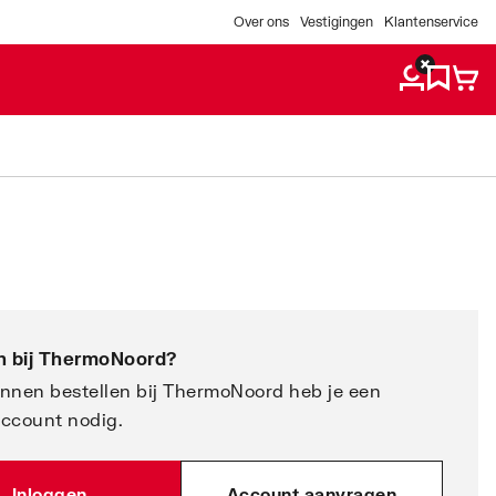
Over ons
Vestigingen
Klantenservice
 bij
ThermoNoord
?
nnen bestellen bij ThermoNoord heb je een
account nodig.
Inloggen
Account aanvragen