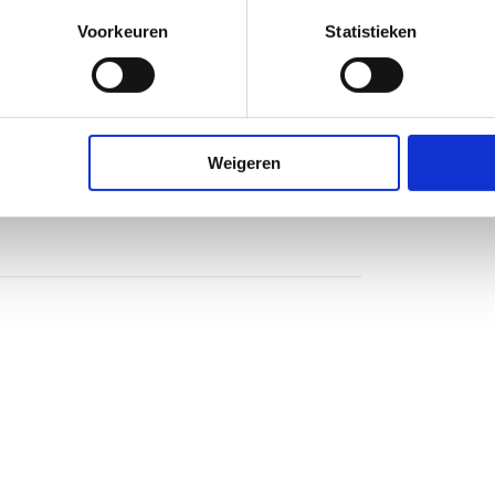
Voorkeuren
Statistieken
Weigeren
nium
heidsglas
rechts
larm
end