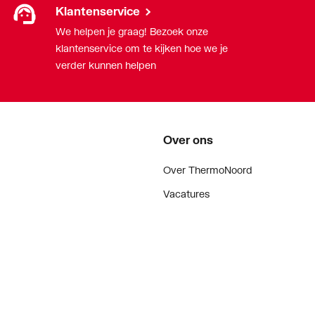
Klantenservice
We helpen je graag! Bezoek onze
klantenservice om te kijken hoe we je
verder kunnen helpen
Over ons
Over ThermoNoord
Vacatures
Contact
Vestigingen
Nieuws
ker
Blog
doen
Projecten