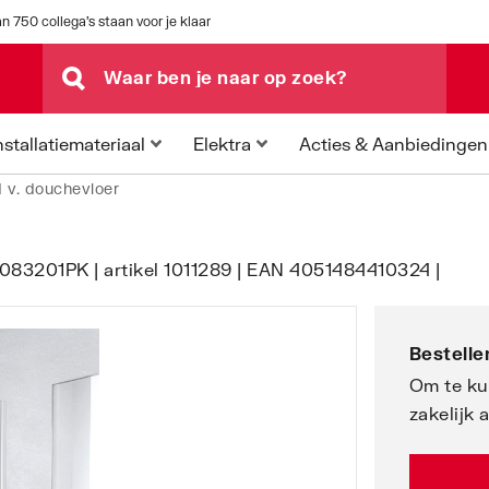
n 750 collega's staan voor je klaar
Acties & Aanbiedingen
nstallatiemateriaal
Elektra
d v. douchevloer
083201PK | artikel 1011289 | EAN 4051484410324 |
Bestellen
Om te ku
zakelijk 