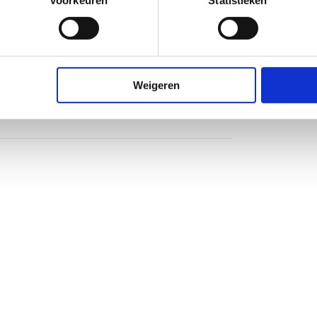
Voorkeuren
Statistieken
Weigeren
nium
heidsglas
rechts
larm