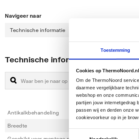
Navigeer naar
Technische informatie
Downloads
Toestemming
Technische informatie
Cookies op ThermoNoord.n
Om de ThermoNoord services v
daarmee vergelijkbare techn
webshop en onze communicati
partijen jouw internetgedra
passen wij en derden onze we
Antikalkbehandeling
Ja
cookievoorkeur op in je brow
Breedte
830
Toestemmingsselectie
Geschikt voor montage met deur
Ja