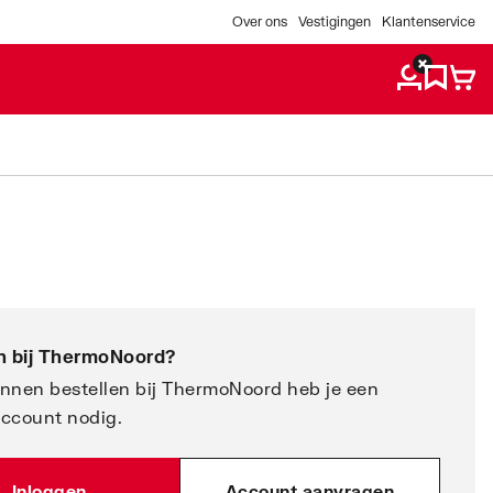
Over ons
Vestigingen
Klantenservice
 bij
ThermoNoord
?
nnen bestellen bij ThermoNoord heb je een
account nodig.
Inloggen
Account aanvragen