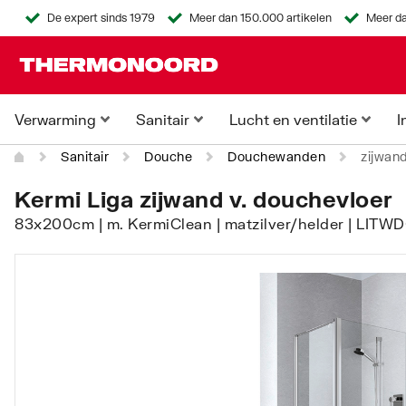
De expert sinds 1979
Meer dan 150.000 artikelen
Meer da
Verwarming
Sanitair
Lucht en ventilatie
I
Sanitair
Douche
Douchewanden
zijwan
Kermi Liga zijwand v. douchevloer
83x200cm | m. KermiClean | matzilver/helder | LITWD