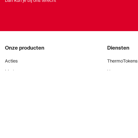
Dan kun je bij ons terecht
Onze producten
Diensten
Acties
ThermoTokens
Merken
Xpressen
Lucht & ventilatie
24/7 Xpressen
Verwarming
DepotXpress
Installatiemateriaal
Xperience
Sanitair
Onderdelenzoe
Digitaal zaken
Bekijk alle ev