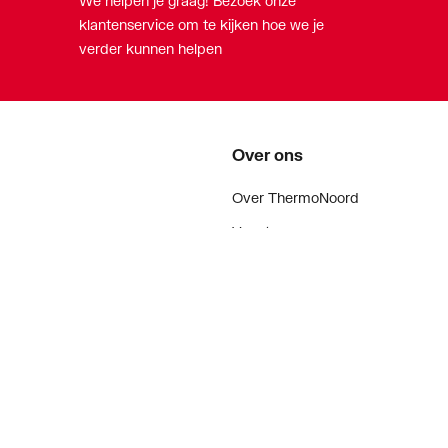
We helpen je graag! Bezoek onze
klantenservice om te kijken hoe we je
verder kunnen helpen
Over ons
Over ThermoNoord
Vacatures
Contact
Vestigingen
Nieuws
ker
Blog
doen
Projecten
enementen