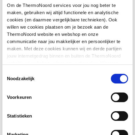
Om de ThermoNoord services voor jou nog beter te
Hoogte
2000
maken, gebruiken wij altijd functionele en analytische
Downloads
cookies (en daarmee vergelijkbare technieken). Ook
Inbouwbreedte wand
775
willen we cookies plaatsen om je bezoek aan de
voor montage met deur
ThermoNoord website en webshop en onze
Pictogram
image/jpeg
,
305 KB
communicatie naar jou makkelijker en persoonlijker te
Kleur profiel
Zilver
maken. Met deze cookies kunnen wij en derde partijen
Sfeerbeeld
image/jpeg
,
305 KB
jouw internetgedrag binnen en buiten de ThermoNoord
Materiaal profiel
Aluminium
website en webshop volgen en verzamelen. Hiermee
passen wij en derden onze website, app, advertenties en
Materiaal wanden
Exploded_view
image/jpeg
Veiligheidsglas
,
21 KB
Toestemmingsselectie
communicatie aan jouw interesses aan. We slaan je
Noodzakelijk
cookievoorkeur op in je browser.
Montagewijze
Links/rechts
Voorkeuren
Profiel
Profielarm
Profielglans
Glanzend
Statistieken
Type wand
Vast
Marketing