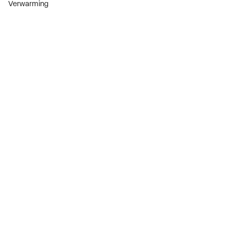
Verwarming
Installatiemateriaal
Sanitair
Diensten
ThermoTokens
Xpressen
24/7 Xpressen
DepotXpress
Xperience
Onderdelenzoeker
Digitaal zakendoen
Bekijk alle evenementen