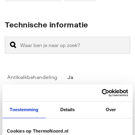
Technische informatie
Antikalkbehandeling
Ja
Breedte
800
Geschikt voor montage
Ja
Toestemming
Details
Over
met deur
Glas-/kunststofdecor
Nee
Cookies op ThermoNoord.nl
Toon meer