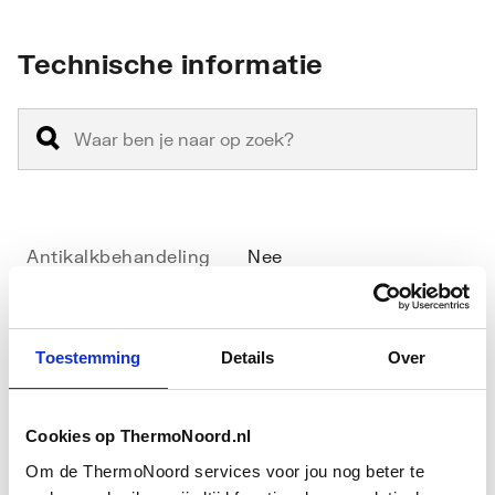
Technische informatie
Antikalkbehandeling
Nee
Breedte
750
Toestemming
Details
Over
Geschikt voor montage
Ja
met deur
Cookies op ThermoNoord.nl
Glas-/kunststofdecor
Nee
Toon meer
Om de ThermoNoord services voor jou nog beter te
Hoogte
2000