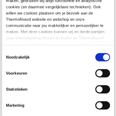
maken, gebruiken wij altijd functionele en analytische
cookies (en daarmee vergelijkbare technieken). Ook
Downloads
Inbouwbreedte wand
725
willen we cookies plaatsen om je bezoek aan de
voor montage met deur
ThermoNoord website en webshop en onze
communicatie naar jou makkelijker en persoonlijker te
Sfeerbeeld
image/jpeg
,
305 KB
Kleur profiel
Zilver
maken. Met deze cookies kunnen wij en derde partijen
jouw internetgedrag binnen en buiten de ThermoNoord
Exploded_view
image/jpeg
,
21 KB
Materiaal profiel
Aluminium
website en webshop volgen en verzamelen. Hiermee
passen wij en derden onze website, app, advertenties en
Toestemmingsselectie
Materiaal wanden
Veiligheidsglas
communicatie aan jouw interesses aan. We slaan je
Noodzakelijk
cookievoorkeur op in je browser.
Montagewijze
Links/rechts
Voorkeuren
Profiel
Profielarm
Statistieken
Profielglans
Glanzend
Type wand
Vast
Marketing