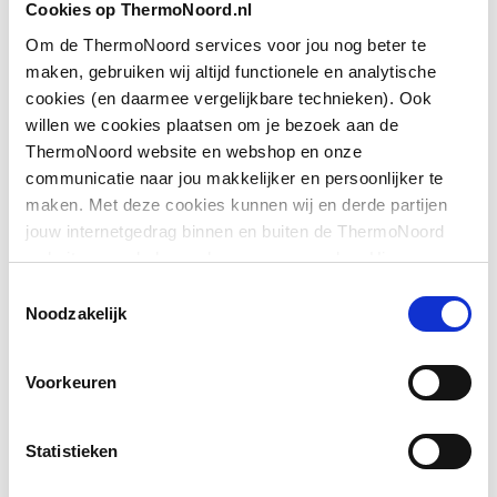
Cookies op ThermoNoord.nl
Hoogte
2000
Om de ThermoNoord services voor jou nog beter te
Downloads
maken, gebruiken wij altijd functionele en analytische
Inbouwbreedte wand
725
cookies (en daarmee vergelijkbare technieken). Ook
voor montage met deur
willen we cookies plaatsen om je bezoek aan de
Sfeerbeeld
image/jpeg
,
349 KB
ThermoNoord website en webshop en onze
Kleur profiel
Zilver
communicatie naar jou makkelijker en persoonlijker te
Exploded_view
image/jpeg
,
28 KB
maken. Met deze cookies kunnen wij en derde partijen
Materiaal profiel
Aluminium
jouw internetgedrag binnen en buiten de ThermoNoord
website en webshop volgen en verzamelen. Hiermee
Materiaal wanden
Sfeerbeeld
image/jpeg
Veiligheidsglas
,
349 KB
passen wij en derden onze website, app, advertenties en
Toestemmingsselectie
communicatie aan jouw interesses aan. We slaan je
Noodzakelijk
Montagewijze
Links/rechts
Pictogram
image/jpeg
,
349 KB
cookievoorkeur op in je browser.
Profiel
Profielarm
Voorkeuren
Profielglans
Glanzend
Statistieken
Type wand
Vast