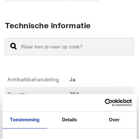
Technische informatie
Antikalkbehandeling
Ja
Breedte
750
Geschikt voor montage
Ja
met deur
Toestemming
Details
Over
Glas-/kunststofdecor
Nee
Toon meer