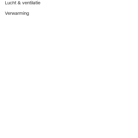
Lucht & ventilatie
Verwarming
Installatiemateriaal
Sanitair
Diensten
ThermoTokens
Xpressen
24/7 Xpressen
DepotXpress
Xperience
Onderdelenzoeker
Digitaal zakendoen