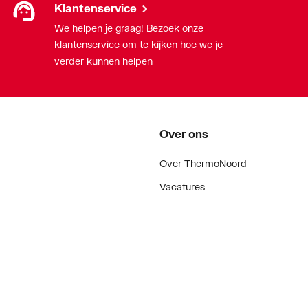
larm
Klantenservice
We helpen je graag! Bezoek onze
andeld
klantenservice om te kijken hoe we je
end
verder kunnen helpen
endelig
Over ons
Over ThermoNoord
Vacatures
Contact
Vestigingen
Nieuws
ker
Blog
doen
Projecten