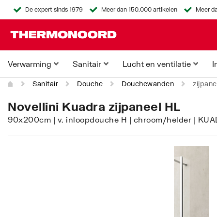
De expert sinds 1979
Meer dan 150.000 artikelen
Meer da
Verwarming
Sanitair
Lucht en ventilatie
I
Sanitair
Douche
Douchewanden
zijpane
Novellini Kuadra zijpaneel HL
90x200cm | v. inloopdouche H | chroom/helder | KU