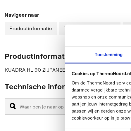
Navigeer naar
Productinformatie
Technische informatie
D
Productinformatie
Toestemming
KUADRA HL 90 ZIJPANEEL 90 CM HELDER GLAS C
Cookies op ThermoNoord.n
Om de ThermoNoord services v
Technische informatie
daarmee vergelijkbare techn
webshop en onze communicati
partijen jouw internetgedra
passen wij en derden onze we
cookievoorkeur op in je brow