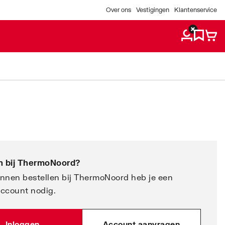
Over ons
Vestigingen
Klantenservice
 bij
ThermoNoord
?
nnen bestellen bij ThermoNoord heb je een
account nodig.
Inloggen
Account aanvragen