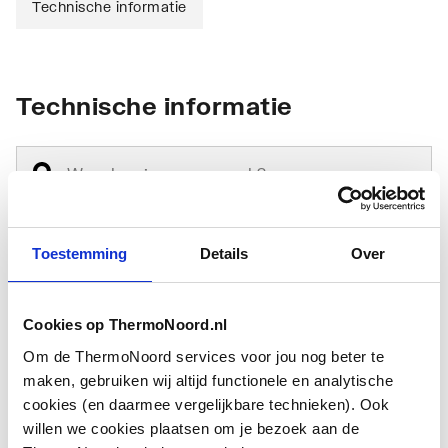
Technische informatie
Technische informatie
Toestemming
Details
Over
Antikalkbehandeling
Ja
Cookies op ThermoNoord.nl
Geschikt voor montage
Ja
op douchebak
Om de ThermoNoord services voor jou nog beter te
maken, gebruiken wij altijd functionele en analytische
Geschikt voor montage
Ja
cookies (en daarmee vergelijkbare technieken). Ook
op tegelvloer
willen we cookies plaatsen om je bezoek aan de