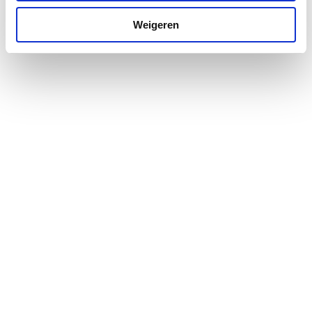
Profielglans
Glanzend
Weigeren
Vrijstaand
Nee
Wandhoogte
2000