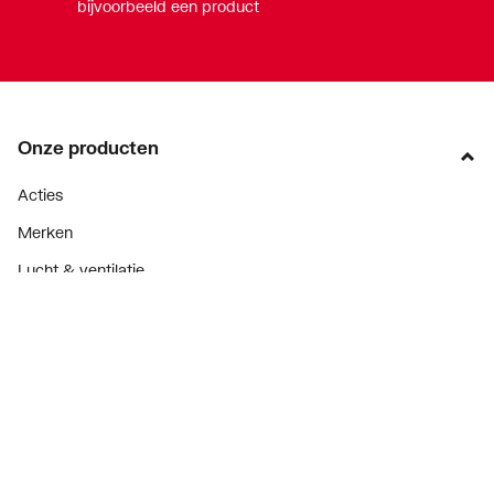
bijvoorbeeld een product
Onze producten
Acties
Merken
Lucht & ventilatie
Verwarming
Installatiemateriaal
Sanitair
Diensten