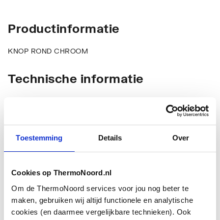
Productinformatie
KNOP ROND CHROOM
Technische informatie
Toestemming
Details
Over
Type
Grepen/knoppen
Cookies op ThermoNoord.nl
toebehoren/onderdelen
Om de ThermoNoord services voor jou nog beter te
Toebehoren
Ja
maken, gebruiken wij altijd functionele en analytische
cookies (en daarmee vergelijkbare technieken). Ook