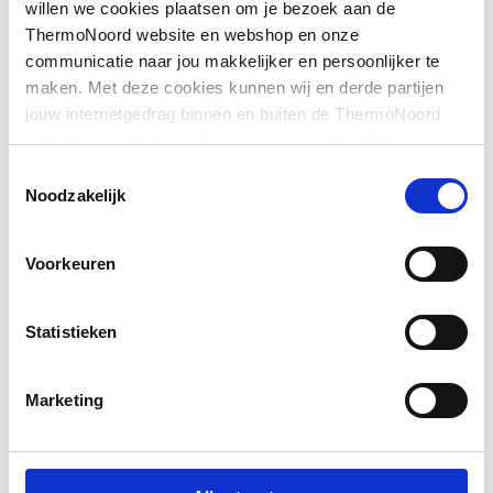
Onderdeel
Nee
willen we cookies plaatsen om je bezoek aan de
ThermoNoord website en webshop en onze
Materiaal
Overig
communicatie naar jou makkelijker en persoonlijker te
Toon meer
maken. Met deze cookies kunnen wij en derde partijen
Kleur
Chroom
jouw internetgedrag binnen en buiten de ThermoNoord
website en webshop volgen en verzamelen. Hiermee
passen wij en derden onze website, app, advertenties en
Toestemmingsselectie
communicatie aan jouw interesses aan. We slaan je
Noodzakelijk
cookievoorkeur op in je browser.
Voorkeuren
Statistieken
Marketing