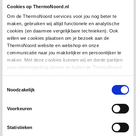
Cookies op ThermoNoord.nl
Breedte
720
Om de ThermoNoord services voor jou nog beter te
Extra helder
Nee
maken, gebruiken wij altijd functionele en analytische
cookies (en daarmee vergelijkbare technieken). Ook
Toon meer
Gemakkelijk te reinigen
Nee
willen we cookies plaatsen om je bezoek aan de
behandeling
ThermoNoord website en webshop en onze
communicatie naar jou makkelijker en persoonlijker te
Downloads
Geschikt voor
Ja
maken. Met deze cookies kunnen wij en derde partijen
hoekmontage
jouw internetgedrag binnen en buiten de ThermoNoord
website en webshop volgen en verzamelen. Hiermee
BIM
application/zip
,
11 MB
Geschikt voor montage
Ja
passen wij en derden onze website, app, advertenties en
Toestemmingsselectie
op douchebak
communicatie aan jouw interesses aan. We slaan je
Noodzakelijk
Overig
application/pdf
,
945 KB
cookievoorkeur op in je browser.
Geschikt voor montage
Ja
Voorkeuren
op tegelvloer
Geschikt voor U-
Nee
Statistieken
montage