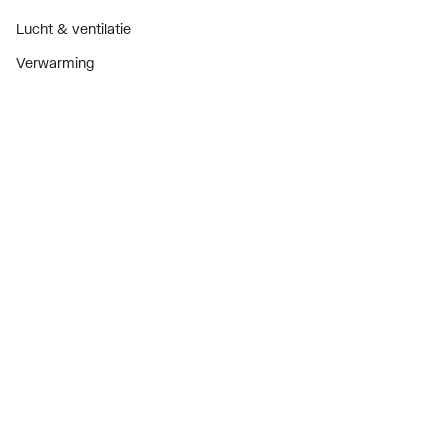
Lucht & ventilatie
Verwarming
Installatiemateriaal
Sanitair
Diensten
ThermoTokens
Xpressen
24/7 Xpressen
DepotXpress
Xperience
Onderdelenzoeker
Digitaal zakendoen